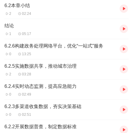
升。他们期待的不仅仅是技术的革新，更是城市管理理念的转变
6.2本章小结
——从依赖经验判断到依靠数据驱动，实现科学决策。在这个过程
2
02:24
中，他们将面临重重挑战，但每一次突破都将带来前所未有的成就
感。他们知道，只有不断探索和创新，才能真正实现交通系统的智
结论
能化升级，让深圳的交通不再拥堵，让每一位市民都能享受到畅通
1
05:17
无阻的出行体验。
6.2.6构建政务处理网络平台，优化“一站式”服务
【作者简介】
0
13:25
黄明霞
6.2.5实施数据共享，推动城市治理
2
03:28
6.2.4实时动态监测，提高应急能力
0
02:49
6.2.3多渠道收集数据，夯实决策基础
0
02:51
6.2.2开展数据普查，制定数据标准