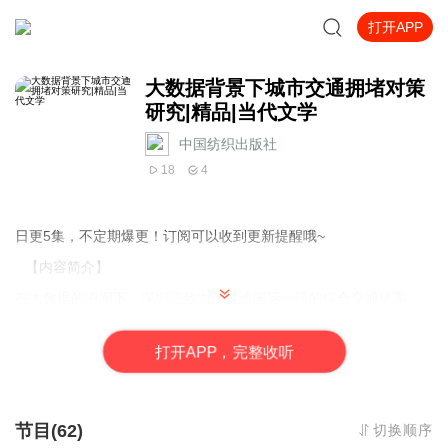
打开APP
大数据背景下城市交通拥堵对策
研究|精品|当代文学
中国纺织出版社
18
4
日更5集，不定期爆更！订阅可以收到更新提醒哦~
【内容简介】
在大数据的浪潮下，深圳正致力于打造国际一流的综合交通体系，
面对汽车保有量激增带来的交通拥堵难题，一群科技精英挺身而
出。他们的目标是通过大数据技术，优化交通管理，缓解深圳的交
打
开
A
P
P，完整收听
通拥堵问题，为市民提供高效便捷、绿色环保的出行体验。在这个
故事中，主角们不仅要在海量数据中寻找解决问题的有效途径和先
进经验，更期待交通治理从被动响应转变为精准高效的主动引导。
他们相信，通过大数据分析，可以预见交通发展趋势，提前调整路
节目(62)
切换顺序
网资源配置，有效应对各种突发状况，让交通服务品质得到显著提