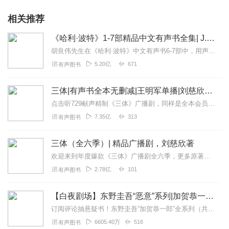
相关推荐
《哈利·波特》1-7部精品中文有声书全集| J.K.罗琳原著，光合积木演播
胡良伟先生在《哈利·波特》中文有声书6-7部中，用声音带领着大家继续魔法之旅。为保证作品的一致性，给大家带来完整的魔法体验，我们与版权方PottermoreP...
5.20亿
671
有声图书
三体|有声书全本无删减|王明军单播|刘慈欣原著
点击听729献声精制《三体》广播剧，同样是全本会员免费畅听，快来感受声音大戏的魅力！【购买须知】1、本作品部分集数为免费试听。2、版权归原作者所有，严禁翻录成任...
7.35亿
313
有声图书
三体（全六季）| 精品广播剧，刘慈欣著
欢迎来到年度爆款《三体》广播剧全六季，更多原著细节，全集畅听！【购买须知】1、本作品为付费广播剧《三体（全六季）》，定价198元，购买成功后即可收听。VIP会员...
2.78亿
101
有声图书
【白夜剧场】东野圭吾“恶意”系列|加贺恭一郎全11部
订阅评论抽悬疑书！东野圭吾“加贺恭一郎”全系列（共11部）11.30正式上线白夜剧场，第一部《祈祷落幕时》率先发布！即日起～12.20日24点前，专辑评论点赞...
6605.40万
516
有声图书