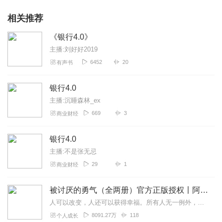
相关推荐
《银行4.0》
主播:刘好好2019
6452
20
有声书
银行4.0
主播:沉睡森林_ex
669
3
商业财经
银行4.0
主播:不是张无忌
29
1
商业财经
被讨厌的勇气（全两册）官方正版授权丨阿德勒心理学畅销经典｜幸福的勇气
人可以改变，人还可以获得幸福。所有人无一例外，都能如此。——阿德勒心理学一名深陷自卑、无能与不幸福的青年，听到了一名哲人主张的“世界无比单纯，人人都能幸福”便来...
8091.27万
118
个人成长