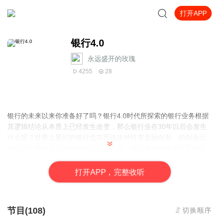
打开APP
银行4.0
永远盛开的玫瑰
4255
28
银行的未来以来你准备好了吗？银行4.0时代所探索的银行业务根据
其逻辑结论从本质上已经发生改变，那么银行业在30年以后会发生
什么呢？世界上最好的银行也在面临这种转变金融创新。的创业公
司已经在重新定义当今的银行业务内容，银行也在被迫发展新的能
力新的工作以及新的技能，就像打开一个全新的世界，未来的银行
业务不只是带来新的价值储蓄支付和借贷功能，它嵌入以智能语言
打
开
A
P
P，完整收听
助理为服务基础的功能。比如艾拉萨和Sarah能够进行7×24小时的
支付预定结算和。查询银行4.01贷，意味着你的银行会嵌入你的世
界中，否则它就不复存在。
节目(108)
切换顺序