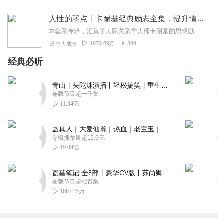
人性的弱点丨卡耐基经典励志全集：提升情商和沟通技巧
本套系专辑，汇集了人际关系学大师卡耐基的思想励志精华，收录《人性的弱点》《人性的优点》《语言的突破》《美好的人生》《快乐的人生》等所有经典！是卡耐基的经典合辑，...
1872.89万
344
个人成长
经典必听
青山丨头陀渊演播丨轻松搞笑丨重生穿越丨古代权谋丨VIP免费 | 多人有声剧
连载节目超一千集
11.34亿
蛊真人｜大爱仙尊｜热血｜老宝玉｜多人VIP免费有声剧
专辑播放量超19.9亿
19.09亿
盗墓笔记 全8部丨豪华CV版丨苏尚卿&边江 领衔 多人有声剧丨冠声文化丨南派三叔
连载节目超七百集
1667.35万