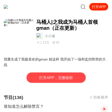
打开APP
马桶人|之我成为马桶人首领
gman（正在更新）
小小索_
1.15万
50
我重生成了我最喜欢的gman 就这样 我开始了一场和监控阵营的大
战
打
开
A
P
P，完整收听
节目(136)
切换顺序
谁知道怎么解除禁言？