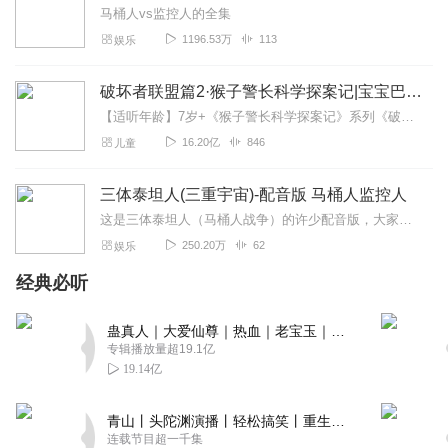
马桶人vs监控人的全集
1196.53万
113
娱乐
破坏者联盟篇2·猴子警长科学探案记|宝宝巴士故事
【适听年龄】7岁+《猴子警长科学探案记》系列《破坏者联盟篇1·猴子警长科学探案记》>>>《破坏者联盟篇2·猴子警长科学探案记》>>>《破坏者联盟篇3·猴子警长科...
16.20亿
846
儿童
三体泰坦人(三重宇宙)-配音版 马桶人监控人
这是三体泰坦人（马桶人战争）的许少配音版，大家感兴趣的可以取youtube关注许少哈。纯粹喜欢，所以搬运，侵权必删。
250.20万
62
娱乐
经典必听
蛊真人｜大爱仙尊｜热血｜老宝玉｜多人VIP免费有声剧
专辑播放量超19.1亿
19.14亿
青山丨头陀渊演播丨轻松搞笑丨重生穿越丨古代权谋丨VIP免费 | 多人有声剧
连载节目超一千集