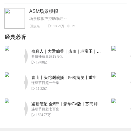
ASM场景模拟
场景模拟声控助眠哇～
13.29万
21
娱乐
经典必听
蛊真人｜大爱仙尊｜热血｜老宝玉｜多人VIP免费有声剧
专辑播放量超19.8亿
19.08亿
青山丨头陀渊演播丨轻松搞笑丨重生穿越丨古代权谋丨VIP免费 | 多人有声剧
连载节目超一千集
11.32亿
盗墓笔记 全8部丨豪华CV版丨苏尚卿&边江 领衔 多人有声剧丨冠声文化丨南派三叔
连载节目超七百集
1624.75万