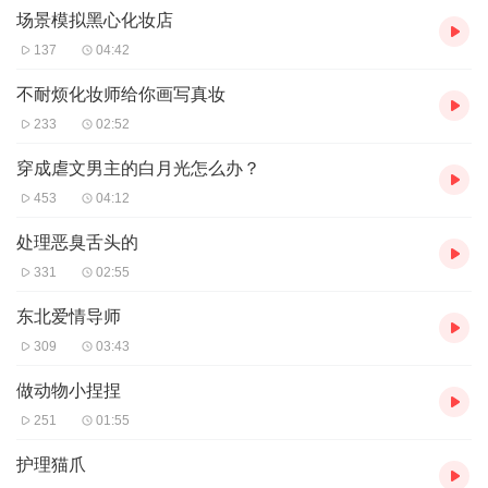
主播的话：声控解压
场景模拟黑心化妆店
137
04:42
不耐烦化妆师给你画写真妆
233
02:52
穿成虐文男主的白月光怎么办？
453
04:12
处理恶臭舌头的
331
02:55
东北爱情导师
309
03:43
做动物小捏捏
251
01:55
护理猫爪