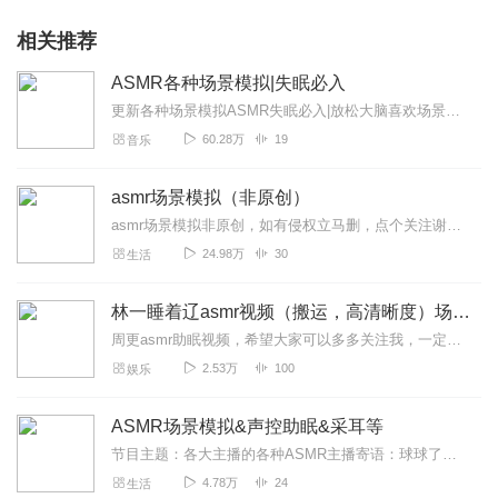
相关推荐
ASMR各种场景模拟|失眠必入
更新各种场景模拟ASMR失眠必入|放松大脑喜欢场景模拟的宝宝不要错过喜欢的话多多订阅点赞哦谢谢支持祝你好梦
60.28万
19
音乐
asmr场景模拟（非原创）
asmr场景模拟非原创，如有侵权立马删，点个关注谢谢大家节目主题：asmr场景模拟适合谁听：失眠人必听更新频率：更新快
24.98万
30
生活
林一睡着辽asmr视频（搬运，高清晰度）场景模拟
周更asmr助眠视频，希望大家可以多多关注我，一定会搬运优质视频的助更林一睡着辽，谢谢大家，有想要投稿的博主可以私信我！
2.53万
100
娱乐
ASMR场景模拟&声控助眠&采耳等
节目主题：各大主播的各种ASMR主播寄语：球球了多给点播放，多给点关注，点赞，订阅
4.78万
24
生活