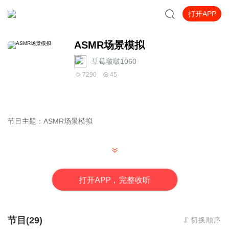
打开APP
ASMR场景模拟
草莓啵啵1060
7290
45
节目主题：ASMR场景模拟
主播是谁：汐晚月初
打
开
A
P
P，完整收听
适合谁听：都可以听
节目(29)
切换顺序