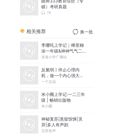
曲师333教育综合（专
硕）考研真题
74
相关推荐
换一批
李哪吒上学记｜稀里糊
涂一年级&神神气气二年
级
东海小学广播站
反脆弱丨停止心理内
耗，做一个内心强大的
人丨一个志远演播
一个志远
米小圈上学记:一二三年
级 | 畅销出版物
米小圈
神秘复苏|悬疑惊悚|灵
异|多人有声剧
北冥有声