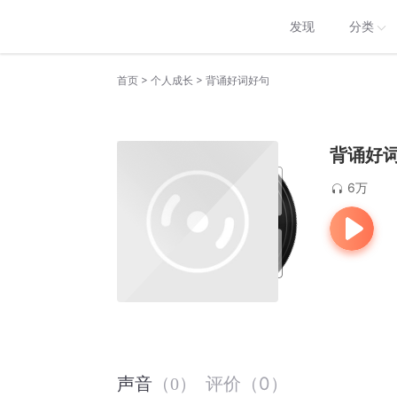
发现
分类
>
>
首页
个人成长
背诵好词好句
背诵好
6万
评价
（
0
）
声音
（
0
）