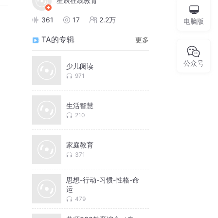
星辰在线教育
361
17
2.2万
电脑版
TA的专辑
更多
公众号
少儿阅读
971
生活智慧
210
家庭教育
371
思想-行动-习惯-性格-命
运
479