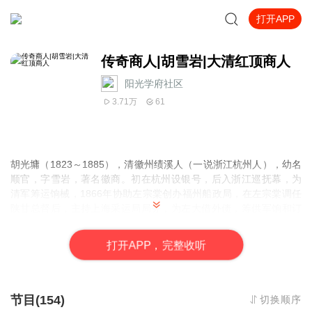
打开APP
传奇商人|胡雪岩|大清红顶商人
阳光学府社区
3.71万
61
胡光墉（1823～1885），清徽州绩溪人（一说浙江杭州人），幼名
顺官，字雪岩，著名徽商。初在杭州设银号，后入浙江巡抚幕，为
清军筹运饷械，1866年协助左宗棠创办福州船政局，在左宗棠调任
陕甘总督后，主持上海采运局局务，为左大借外债，筹供军饷和订
购军火，又依仗湘军权势，在各省设立阜康银号20余处，并经营中
药、丝茶业务，操纵江浙商业，资金最高达二千万两以上。并开办
打
开
A
P
P，完整收听
胡庆余堂中药店。
节目(154)
切换顺序