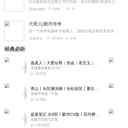
大众熟知俞浩是敢立万亿目标、言论出圈的“商业狂人”，却很少读懂他偏执性格背后完整成长脉络：出身拮据工薪家庭，从小痴迷机械拆解，不靠刷题内卷，凭物理竞赛保送清华...
4180
70
商业财经
大商人|都市传奇
是一个具有电脑奇才的商人，他的出现必将改变未来。最让人好奇的还不是他技术和战术，而是他的为人和处变，他将商业提升到了一种“道”的境界。
60.00万
578
有声书
经典必听
蛊真人｜大爱仙尊｜热血｜老宝玉｜多人VIP免费有声剧
专辑播放量超19.6亿
19.07亿
青山丨头陀渊演播丨轻松搞笑丨重生穿越丨古代权谋丨VIP免费 | 多人有声剧
连载节目超一千集
11.30亿
盗墓笔记 全8部丨豪华CV版丨苏尚卿&边江 领衔 多人有声剧丨冠声文化丨南派三叔
连载节目超七百集
1583.64万