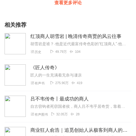
查看更多评论
相关推荐
红顶商人胡雪岩 | 晚清传奇商贾的风云往事
胡雪岩是谁？·他是近代最富传奇色彩的“红顶商人”·他创建庞大的商业帝国，晚清首富·纵横官场、商场、洋场，呼风唤雨从前所未有的角度、剖析胡雪岩的人生1.全面剖析胡...
49.79万
104
历史
《匠人传奇》
匠人的一生充满着无奈与凄凉
275.90万
419
有声书
吕不韦传奇丨最成功的商人
自古窃钩者死窃国者侯，商人吕不韦乎居奇货，靠着一本万利的经营理念，做了全天下最大的一笔买卖，他也因此封侯拜相、权倾天下，岂料祸福难料……从经商到经国，从商人到政...
32.05万
28
有声图书
商业狂人俞浩｜追觅创始人从极客到商人的科创传奇