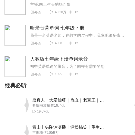
主播:向上生长的杨巴黎
49.20万
12
外语
听录音背单词 七年级下册
我是一名英语老师，在教学的过程中，我发现很多孩子背单词就是死记硬背，甚至单词都不会读，只把字母一个个罗列，再和汉意相对应。这样背单词不但效率低，而且很快就会忘记...
4050
12
外语
人教版七年级下册单词录音
初中英语单词的录音，为了同样有需要的您
1095
12
外语
经典必听
蛊真人｜大爱仙尊｜热血｜老宝玉｜多人VIP免费有声剧
专辑播放量超19.7亿
19.07亿
青山丨头陀渊演播丨轻松搞笑丨重生穿越丨古代权谋丨VIP免费 | 多人有声剧
主播粉丝1659万