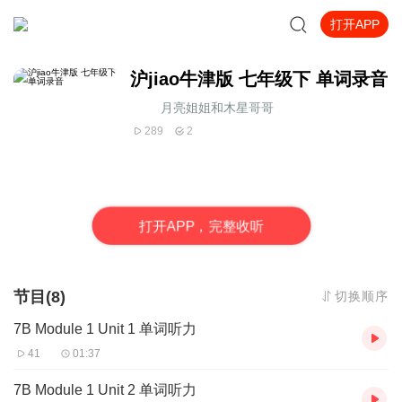
打开APP
沪jiao牛津版 七年级下 单词录音
月亮姐姐和木星哥哥
289
2
打
开
A
P
P，完整收听
节目(8)
切换顺序
7B Module 1 Unit 1 单词听力
41
01:37
7B Module 1 Unit 2 单词听力