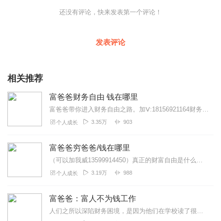
还没有评论，快来发表第一个评论！
发表评论
相关推荐
富爸爸财务自由 钱在哪里
富爸爸带你进入财务自由之路。加Ⅴ:18156921164财务自由，简单的说就四个字，有钱有闲，再扩展一下，就是可以做自己想做的大部分的事，以及可以不做自己不想做...
3.35万
903
个人成长
富爸爸穷爸爸/钱在哪里
（可以加我威13599914450）真正的财富自由是什么？财富自由，就是当你不工作的时候，也不必为金钱发愁，因为你有其他渠道的现金收入。当工作不再是获得金钱的唯...
3.19万
988
个人成长
富爸爸：富人不为钱工作
人们之所以深陷财务困境，是因为他们在学校读了很多年的书，走出校门才发现自己对金钱一无所知，无法适应残酷的现实世界。如果你想成为富人，如果你想实现财务自由，别再...