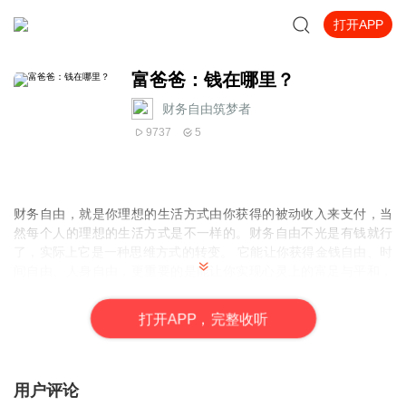
打开APP
富爸爸：钱在哪里？
财务自由筑梦者
9737
5
财务自由，就是你理想的生活方式由你获得的被动收入来支付，当
然每个人的理想的生活方式是不一样的。财务自由不光是有钱就行
了，实际上它是一种思维方式的转变。 它能让你获得金钱自由、时
间自由、人身自由，更重要的是能让你实现心灵上的富足与平和，
本专辑能够帮助你实现家庭，生意，人际关系，健康，心理，精神
六个生活的主要方面平衡协调的发展。很高兴你能感受到我们内容
打
开
A
P
P，完整收听
的价值！想进读书群的朋友可以加威
c1926835
，了解更多，更系统
化，更有价值的内容，和我们一起学习！ 我们书友会要用15年的时
间影响一亿人读书，1000个家庭实现财务自由！一起来吧！
用户评论