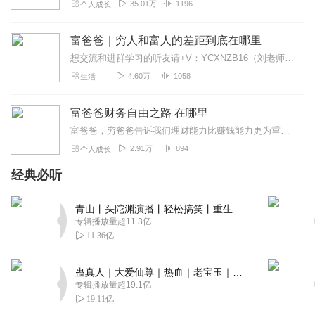
35.01万
1196
个人成长
富爸爸｜穷人和富人的差距到底在哪里
想交流和进群学习的听友请+V：YCXNZB16（刘老师）《富爸爸财务自由之路》是（富爸爸，穷爸爸）的续篇。本书将所有的人分为四类：1．雇员；2．自由职业者；3．...
4.60万
1058
生活
富爸爸财务自由之路 在哪里
富爸爸，穷爸爸告诉我们理财能力比赚钱能力更为重要。了解社群请+v：3536331521.在这个世界里会消费将比会储蓄更重要。2.“我怎样才能付得起？”而不是“...
2.91万
894
个人成长
经典必听
青山丨头陀渊演播丨轻松搞笑丨重生穿越丨古代权谋丨VIP免费 | 多人有声剧
专辑播放量超11.3亿
11.36亿
蛊真人｜大爱仙尊｜热血｜老宝玉｜多人VIP免费有声剧
专辑播放量超19.1亿
19.11亿