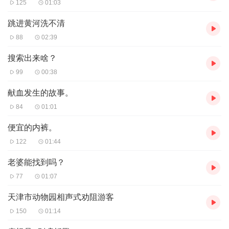
125
01:03
跳进黄河洗不清
88
02:39
搜索出来啥？
99
00:38
献血发生的故事。
84
01:01
便宜的内裤。
122
01:44
老婆能找到吗？
77
01:07
天津市动物园相声式劝阻游客
150
01:14