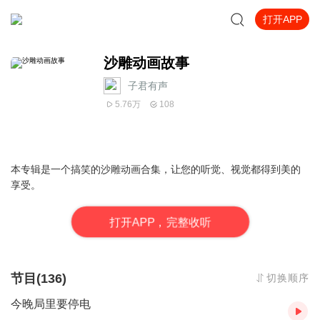
打开APP
沙雕动画故事
子君有声
5.76万
108
本专辑是一个搞笑的沙雕动画合集，让您的听觉、视觉都得到美的
享受。
打
开
A
P
P，完整收听
节目(136)
切换顺序
今晚局里要停电