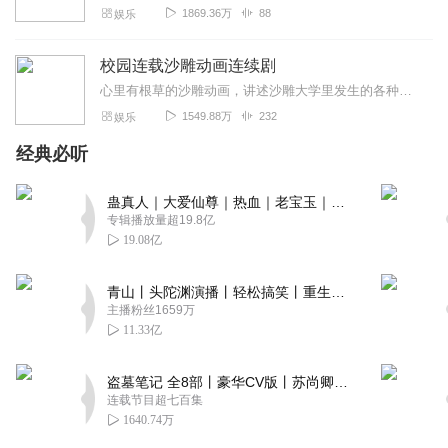
1869.36万
88
娱乐
校园连载沙雕动画连续剧
心里有根草的沙雕动画，讲述沙雕大学里发生的各种趣事，经常考试作弊的小红小蓝又有什么新的作弊方法，老师又是如何与他们斗智斗勇，小卖部的奸商强哥又被宿舍四大恶人集体...
1549.88万
232
娱乐
经典必听
蛊真人｜大爱仙尊｜热血｜老宝玉｜多人VIP免费有声剧
专辑播放量超19.8亿
19.08亿
青山丨头陀渊演播丨轻松搞笑丨重生穿越丨古代权谋丨VIP免费 | 多人有声剧
主播粉丝1659万
11.33亿
盗墓笔记 全8部丨豪华CV版丨苏尚卿&边江 领衔 多人有声剧丨冠声文化丨南派三叔
连载节目超七百集
1640.74万