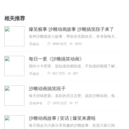
相关推荐
爆笑糗事 沙雕动画故事 沙雕搞笑段子来了
各种沙雕搞笑小故事，带给你无限欢乐，本专辑每天一集，每一天都会给你带来无限欢乐，感谢你的收听和关注订阅。求订阅，求关注，求分享，求评分！沙雕搞笑段子段子来了
4694.91万
1870
娱乐
每日一更《沙雕搞笑动画》
我叫小卡哲呀，该知道的都知道，不知道的慢慢了解。下面是文艺范收集的关于沙雕搞笑的自我把人笑死的介绍，欢迎阅读收藏
827.72万
307
娱乐
沙雕动画搞笑段子
每天持续更新。喜欢的关注点赞。搞笑沙雕动画，每天带你笑不停，持续更新中。
1970.15万
77
有声书
沙雕动画故事 | 笑话 | 爆笑来袭啦
每天我会为大家分享有趣的沙雕故事，欢迎大家订阅关注！也谢谢大家收听！