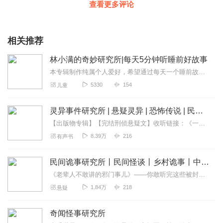
查看更多评论
相关推荐
林小满的奇妙研究所|每天5分钟听睡前好故事
本专辑制作纯属个人爱好，希望通过每天一个睡前故事，体现出主体框架内容。...........主角档案姓名：林小满年龄：5岁半（精准卡位幼小衔接阶段）外形特征：自...
5330
154
儿童
灵异事件研究所 | 悬疑灵异 | 恐怖传说 | 民间故事
【出版物专辑】【完结刑侦悬疑文】收听链接：《一只绣花鞋》【完结刑侦反特文】收听链接：《龙飞三下江南》【福尔摩斯系列】收听链接：《福尔摩斯探案集》...
8.39万
216
有声书
民间诡事研究所丨民间怪谈丨乡村诡事丨中式恐怖
《老辈人不敢讲的邪门事儿》——你敢听完这些被封印的民间禁忌吗？夜深人静时，老人们总会压低声音说："有些事，知道了会招祸……"这里收录的，全是真实流传却无人敢深...
1.84万
218
悬疑
奇闻怪事研究所