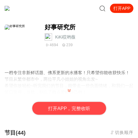
打开APP
好事研究所
KiKi哎哟薇
4694
239
一档专注非新鲜话题、佛系更新的水播客！只希望你能收获快乐！
节目从繁华都市中，两位平凡小姐姐的视角出发~
希望你放轻松~听完我们的节目，能带走一些负面情绪，和我们一起
笑口常开，当然，别忘了撒点爱给自己哟！
好事研究所，祝你好事发生！
打
开
A
P
P，完整收听
节目(44)
切换顺序