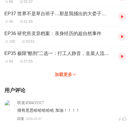
66
55:37
EP37 世界不是草台班子…那是我捅出的大娄子…
95
51:45
EP36 研究所灵异档案：亲身经历的超自然事件
100
50:51
EP35 极限“酷刑”二选一：打工人静音，韭菜人流泪…
84
57:55
加载更多
用户评论
听友450433317
很有意思哈哈哈哈哈 加油！！！！
回复
2026-02-07
0