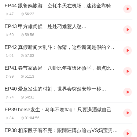
EP44 跟爸妈旅游：空耗半天在机场，迷路全靠骑警帮
47
56:22
EP43 甲方难伺候，处处刁难惹人愁…
60
59:56
EP42 真假新闻大乱斗：你猜，这些新闻是假的？还是真的？
91
57:03
EP41 春节家族局：八卦比年夜饭还热乎，槽点比红包还多！
99
51:13
EP40 爱意发生的时刻，世界会突然安静一秒…
74
54:31
EP39 horse发生：马年不卷flag！只要潇洒做自己！！！
84
01:04:56
EP38 相亲段子看不完：跟踪狂蹲点追击VS妈宝男喂饭报备