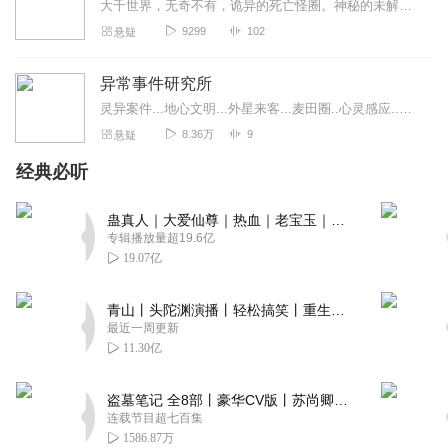
大千世界，无奇不有，诡异的死亡怪圈。神秘的未解之谜，疯狂的吃人恶魔，奇怪的异国风俗，或惊心动魄，或不寒而栗，或啼笑皆非，或叹为观止，尽在奇闻怪事研究所，等待你的...
9299
102
悬疑
异常事件研究所
灵异案件...地心文明...外星来客...麦田圈..心灵感应..苏美王表..永生极限...费城实验...特斯拉...共济会...付尼契手稿...一切的未解背...
8.36万
9
悬疑
经典必听
蛊真人｜大爱仙尊｜热血｜老宝玉｜多人VIP免费有声剧
专辑播放量超19.6亿
19.07亿
青山丨头陀渊演播丨轻松搞笑丨重生穿越丨古代权谋丨VIP免费 | 多人有声剧
最近一周更新
11.30亿
盗墓笔记 全8部丨豪华CV版丨苏尚卿&边江 领衔 多人有声剧丨冠声文化丨南派三叔
连载节目超七百集
1586.87万