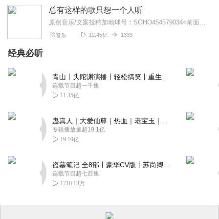
总有这样的歌只想一个人听
原创音乐/文案投稿加地球号：SOHO454579034<前面英文是大写>带上你的音乐和故事与我们相遇..每一位小伙伴的经历都是我们创作的源头..
12.45亿
1333
音乐
经典必听
青山丨头陀渊演播丨轻松搞笑丨重生穿越丨古代权谋丨VIP免费 | 多人有声剧
连载节目超一千集
11.35亿
蛊真人｜大爱仙尊｜热血｜老宝玉｜多人VIP免费有声剧
专辑播放量超19.1亿
19.10亿
盗墓笔记 全8部丨豪华CV版丨苏尚卿&边江 领衔 多人有声剧丨冠声文化丨南派三叔
连载节目超七百集
1710.13万