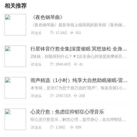
相关推荐
《夜色钢琴曲》
《夜色钢琴曲》最新专辑上线啦我的新专辑《夜色钢琴曲最新专辑》（点击跳转）已经上线，新专辑是《夜色钢琴曲》的升级版，我精选了诸多经典原创作品与大家分享，愿未来...
17.18亿
521
音乐
行星钵音疗愈全集|深度催眠 冥想放松 全身心深度按摩
2块钱，你能得到什么？▼1次全身心的深度按摩钵目前已广泛地被应用于美容Spa和按摩养生馆的疗程中，许多疗愈师使用铜钵在身体上，发现5分钟铜钵按摩的深度放松，效...
2949.40万
41
音乐
雨声精选（1小时）纯享大自然助眠催眠-雷雨声，下雨
本专辑，是张玎为您千挑万选的“雨声”。每条音频1小时，中间没有打扰。有轻柔细雨、淅淅沥沥；雨滴入水，滴答作响；隐隐雷声，隆隆为伴；流水潺潺，映入耳畔。这里没有音...
2760.73万
208
音乐
心灵疗愈：焦虑症抑郁症心理音乐
听心灵疗愈音乐，解忧心理，放空身心，走出抑郁症、焦虑症、恐惧症等情绪困扰。疗愈音乐=心灵养生最有效的聆听建议：步骤一、选择安静的环境，闭目静卧或坐。步骤二、根据...
1.26亿
839
音乐