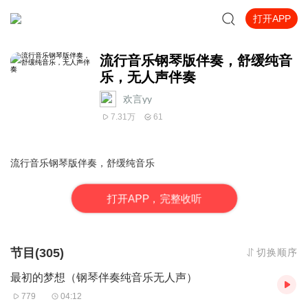
打开APP
流行音乐钢琴版伴奏，舒缓纯音
乐，无人声伴奏
欢言yy
7.31万
61
流行音乐钢琴版伴奏，舒缓纯音乐
打
开
A
P
P，完整收听
节目(305)
切换顺序
最初的梦想（钢琴伴奏纯音乐无人声）
779
04:12