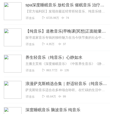
spa深度睡眠音乐 放松音乐 催眠音乐 治疗音乐 胎教音乐 纯音乐 催眠曲
【官方福利区】发现你最近经常听轻音乐、纯音乐猜你喜欢喜马精选专辑《心理疗愈钢琴曲100首》一听就平静了，一听就困了缓解焦虑，帮助数百万听友入眠原价99元，福利...
6725.99万
74
音乐
【纯音乐】道教音乐|早晚课|冥想|正面能量道家音乐
探寻道家音乐专辑的独特魅力在当今快节奏的社会中，人们在忙碌的生活里渴望着心灵的慰藉，而道家音乐专辑宛如一座宁静的港湾，为我们带来诸多独特的益处。从专业角度来看，...
4.35万
37
音乐
养生轻音乐（纯音乐）心静如水
主播主页有《深度催眠音乐》《中医养生音乐》《静心纯音乐》专辑，期待您的聆听！还可以加入主播XiMi会员团，免费畅听所有付费音频！一曲佳音，祛除烦心琐事，让人间安...
863.77万
135
音乐
浪漫萨克斯精选合集｜舒适轻音乐（纯音乐）
萨克斯轻音乐适合在多种场合聆听。在忙碌的生活中，它可以帮助你放松身心，缓解压力；在宁静的夜晚，它能营造出浪漫温馨的氛围；在社交场合，它也能为人们带来愉悦的听觉享...
65.64万
99
音乐
深度睡眠音乐 脑波音乐 纯音乐