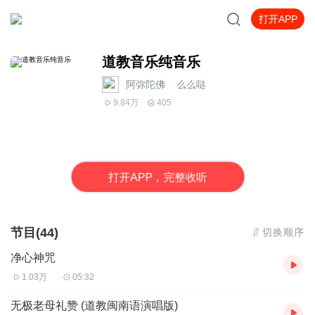
打开APP
道教音乐纯音乐
阿弥陀佛__么么哒
9.84万
405
打
开
A
P
P，完整收听
节目(44)
切换顺序
净心神咒
1.03万
05:32
无极老母礼赞 (道教闽南语演唱版)