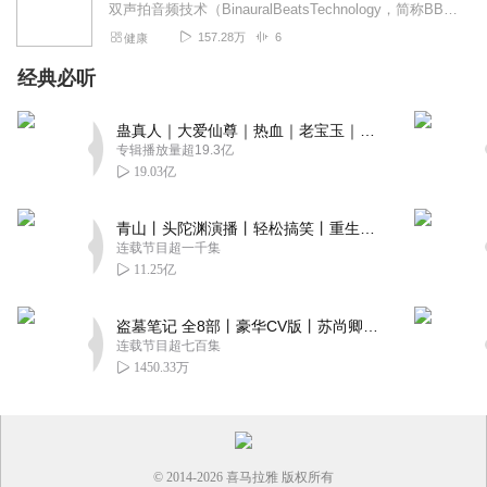
双声拍音频技术（BinauralBeatsTechnology，简称BBT）用于脑波加载助眠已有180多年历史，1839年HeinrichWiihelm...
157.28万
6
健康
经典必听
蛊真人｜大爱仙尊｜热血｜老宝玉｜多人VIP免费有声剧
专辑播放量超19.3亿
19.03亿
青山丨头陀渊演播丨轻松搞笑丨重生穿越丨古代权谋丨VIP免费 | 多人有声剧
连载节目超一千集
11.25亿
盗墓笔记 全8部丨豪华CV版丨苏尚卿&边江 领衔 多人有声剧丨冠声文化丨南派三叔
连载节目超七百集
1450.33万
© 2014-
2026
喜马拉雅 版权所有