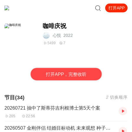
打开APP
咖啡庆祝
心悦_2022
5499
7
打
开
A
P
P，完整收听
节目(34)
切换顺序
20260721 抽中了斯蒂芬吉利根博士第5天个案
205
22:56
20260507 金刚伴侣 结婚目标动机 未来观想 种子乐咖