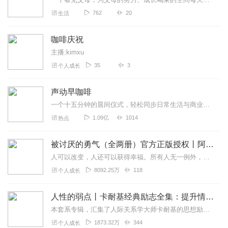
762
20
生活
咖啡庆祝
主播:kimxu
35
3
个人成长
声动早咖啡
一个十五分钟的晨间仪式，轻松同步日常生活与商业世界。这是一档由声动活泼出品的清晨播客节目，在工作日的早晨，为你带来与日常生活息息相关的商业科技轻解读，开启能量满...
1.09亿
1014
热点
被讨厌的勇气（全两册）官方正版授权丨阿德勒心理学畅销经典｜幸福的勇气
人可以改变，人还可以获得幸福。所有人无一例外，都能如此。——阿德勒心理学一名深陷自卑、无能与不幸福的青年，听到了一名哲人主张的“世界无比单纯，人人都能幸福”便来...
8092.25万
118
个人成长
人性的弱点丨卡耐基经典励志全集：提升情商和沟通技巧
本套系专辑，汇集了人际关系学大师卡耐基的思想励志精华，收录《人性的弱点》《人性的优点》《语言的突破》《美好的人生》《快乐的人生》等所有经典！是卡耐基的经典合辑，...
1873.32万
344
个人成长