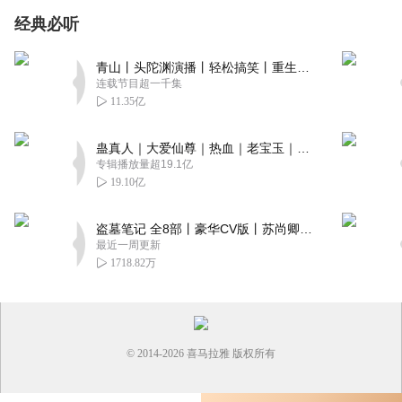
经典必听
青山丨头陀渊演播丨轻松搞笑丨重生穿越丨古代权谋丨VIP免费 | 多人有声剧
连载节目超一千集
11.35亿
蛊真人｜大爱仙尊｜热血｜老宝玉｜多人VIP免费有声剧
专辑播放量超19.1亿
19.10亿
盗墓笔记 全8部丨豪华CV版丨苏尚卿&边江 领衔 多人有声剧丨冠声文化丨南派三叔
最近一周更新
1718.82万
© 2014-
2026
喜马拉雅 版权所有