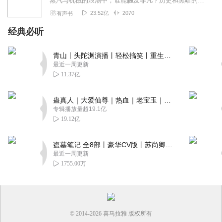
蒸汽与机械的浪潮中，谁能触及非凡？历史和黑暗的迷雾里，又是谁在耳语？我从诡秘中醒来，睁眼看见这个世界：枪械，大炮，巨舰，飞空艇，差分机；魔药，占卜，诅咒，倒吊人...
23.52亿
2070
有声书
经典必听
青山丨头陀渊演播丨轻松搞笑丨重生穿越丨古代权谋丨VIP免费 | 多人有声剧
最近一周更新
11.37亿
蛊真人｜大爱仙尊｜热血｜老宝玉｜多人VIP免费有声剧
专辑播放量超19.1亿
19.12亿
盗墓笔记 全8部丨豪华CV版丨苏尚卿&边江 领衔 多人有声剧丨冠声文化丨南派三叔
最近一周更新
1755.00万
© 2014-
2026
喜马拉雅 版权所有