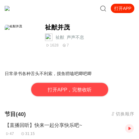
打开APP
祉猷并茂
祉猷_声声不息
1628
7
日常录书各种舌头不利索，摸鱼唠嗑吧唧吧唧
打
开
A
P
P，完整收听
节目(40)
切换顺序
【直播回听】快来一起分享快乐吧~
47
31:15