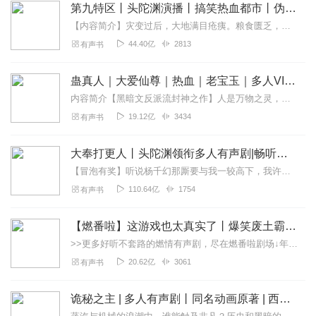
第九特区丨头陀渊演播丨搞笑热血都市丨伪戒丨VIP免费多人有声剧
【内容简介】灾变过后，大地满目疮痍。粮食匮乏，资源紧俏，局势混乱……一位从待规划区杀出来的青年，背对着漫天黄沙，孤身来到九区谋生，却不曾想偶然结识三五好友，一念...
44.40亿
2813
有声书
蛊真人｜大爱仙尊｜热血｜老宝玉｜多人VIP免费有声剧
内容简介【黑暗文反派流封神之作】人是万物之灵，蛊是天地真精。一个穿越者不断重生的故事。一个养蛊、炼蛊、用蛊的奇特世界。配音组（男角色）老宝玉旁白...
19.12亿
3434
有声书
大奉打更人丨头陀渊领衔多人有声剧|畅听全集|王鹤棣、田曦薇主演影视剧原著|卖报小郎君
【冒泡有奖】听说杨千幻那厮要与我一较高下，我许七安要开始装叉了！快进入声音播放页戳下方输入框，冒个泡偷偷告诉我，我要用哪些诗词才能胜过他？说得好的，有赏！202...
110.64亿
1754
有声书
【燃番啦】这游戏也太真实了丨爆笑废土霸榜神作丨紫襟剧社制作
>>更多好听不套路的燃情有声剧，尽在燃番啦剧场↓年度重磅推荐本专辑为VIP免费专辑每天上午10点5集更新，订阅可以听到最新内容哦！每周抽一个专辑五星优质评论送...
20.62亿
3061
有声书
诡秘之主 | 多人有声剧丨同名动画原著 | 西幻克苏鲁 | 乌贼作品