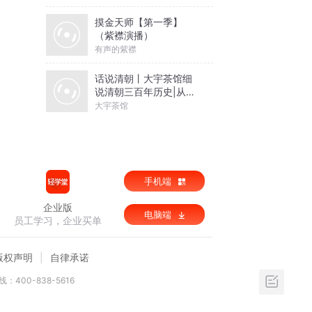
摸金天师【第一季】
（紫襟演播）
有声的紫襟
话说清朝丨大宇茶馆细
说清朝三百年历史|从努
尔哈赤到末代皇帝溥仪|
大宇茶馆
康熙雍正乾隆
手机端
企业版
电脑端
员工学习，企业买单
版权声明
自律承诺
：400-838-5616