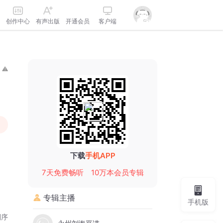
创作中心
有声出版
开通会员
客户端
下载
手机APP
7天免费畅听
10万本会员专辑
专辑主播
手机版
倒序