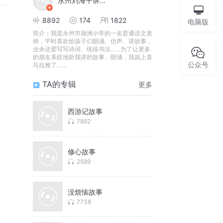
永州刘海平讲故事
8892
174
1822
电脑版
简介：
我是永州市蘋洲小学的一名普通语文老
师，平时喜欢给孩子们朗诵、仿声、讲故事，
业余还爱写写诗词、练练书法……为了让更多
的朋友系统地听我讲的故事、朗诵，我就上喜
公众号
马拉雅了……
TA的专辑
更多
西游记故事
7882
修心故事
2589
没烦恼故事
7738