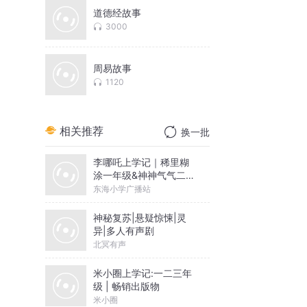
道德经故事
3000
周易故事
1120
相关推荐
换一批
李哪吒上学记｜稀里糊
涂一年级&神神气气二年
级
东海小学广播站
神秘复苏|悬疑惊悚|灵
异|多人有声剧
北冥有声
米小圈上学记:一二三年
级 | 畅销出版物
米小圈