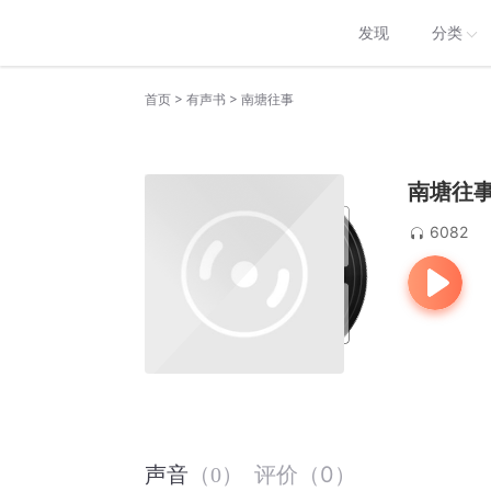
发现
分类
>
>
首页
有声书
南塘往事
南塘往
6082
评价
（
0
）
声音
（
0
）