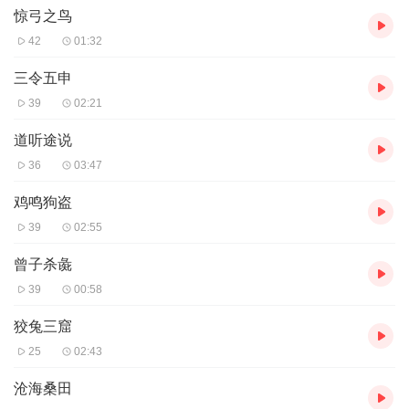
惊弓之鸟
42
01:32
三令五申
39
02:21
道听途说
36
03:47
鸡鸣狗盗
39
02:55
曾子杀彘
39
00:58
狡兔三窟
25
02:43
沧海桑田