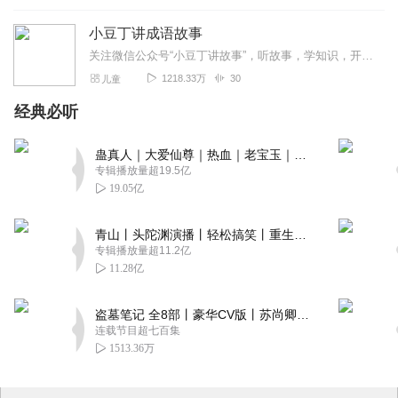
小豆丁讲成语故事
关注微信公众号“小豆丁讲故事”，听故事，学知识，开发孩子大脑学习力！
1218.33万
30
儿童
经典必听
蛊真人｜大爱仙尊｜热血｜老宝玉｜多人VIP免费有声剧
专辑播放量超19.5亿
19.05亿
青山丨头陀渊演播丨轻松搞笑丨重生穿越丨古代权谋丨VIP免费 | 多人有声剧
专辑播放量超11.2亿
11.28亿
盗墓笔记 全8部丨豪华CV版丨苏尚卿&边江 领衔 多人有声剧丨冠声文化丨南派三叔
连载节目超七百集
1513.36万