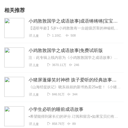
相关推荐
小鸡敦敦国学之成语故事|成语锵锵锵|宝宝巴士
【适听年龄】5岁+小鸡敦敦有一台超级厉害的神秘机器，只要戴上它，就可以跨越千年时光，进入神奇的成语世界，变身故事中的角色。听一个故事，就像在体验一场超级好玩的角...
1.10亿
508
儿童
小鸡敦敦国学之成语故事|免费试听版
注：此专辑上线内容为《小鸡敦敦国学之成语故事》免费试听的剧集收听完整版请戳链接访问>>【小鸡敦敦国学】系列【点击收听】小鸡敦敦国学谜案之中华美食篇【点击收听】小...
3670.11万
246
儿童
小猪屏蓬爆笑封神榜 孩子爱听的经典故事成语睡前故事
《山海经捉妖记》晓东叔叔的新书热卖25w套！《小猪屏蓬爆笑封神榜》——小猪屏蓬晓东叔叔爆笑封神！《小猪屏蓬爆笑日记2》小猪上学！《小猪屏蓬爆笑日记2024》让你...
846.91万
344
儿童
小学生必听的睡前成语故事
•希望能得到家长们的评分.订阅和留言•如果宝贝们有想听的成语，可以给我留言哦•宝宝和小学生睡前的启蒙故事•小学生必学的中华成语故事•每天3～5分钟，通过听故事学...
858.79万
89
儿童