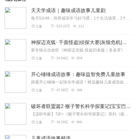
天天学成语｜趣味成语故事儿童剧
每天5分钟，培养成语学习好习惯；1个生活场景，1个成语典故，1例造句；潜移默化学语文，抓住孩子的学习黄金期；hi，亲爱的小朋友们，我是你们的好朋友，也是喜欢讲故...
523.22万
211
儿童
神探迈克狐· 千面怪盗|侦探大赛|灰狼危机|多多罗
新专辑点击收听《神探迈克狐·怪盗归来篇｜多多罗》！！！>>>点击进入主播橱窗购买《神探迈克狐》系列图书吧!<<<多多罗故事【点击前往】收听多多罗其他好玩有趣的故...
24.64亿
834
儿童
开心锤锤成语故事：趣味益智免费儿童故事
跟着开心锤锤一起快乐学成语！精选趣味儿童成语故事，全程免费收听，情节生动有趣、节奏轻快，在欢乐的故事里积累成语、提升表达力，适合孩子日常磨耳朵，轻松收获知识与快...
47.99万
348
儿童
破坏者联盟篇2·猴子警长科学探案记|宝宝巴士故事
【适听年龄】7岁+《猴子警长科学探案记》系列《破坏者联盟篇1·猴子警长科学探案记》>>>《破坏者联盟篇2·猴子警长科学探案记》>>>《破坏者联盟篇3·猴子警长科...
16.20亿
846
儿童
儿童成语故事精选