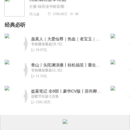
主播:钱哥读书财富圈
2780.95万
86
儿童
经典必听
蛊真人｜大爱仙尊｜热血｜老宝玉｜多人VIP免费有声剧
专辑播放量超19.7亿
19.07亿
青山丨头陀渊演播丨轻松搞笑丨重生穿越丨古代权谋丨VIP免费 | 多人有声剧
专辑播放量超11.3亿
11.31亿
盗墓笔记 全8部丨豪华CV版丨苏尚卿&边江 领衔 多人有声剧丨冠声文化丨南派三叔
连载节目超七百集
1593.38万