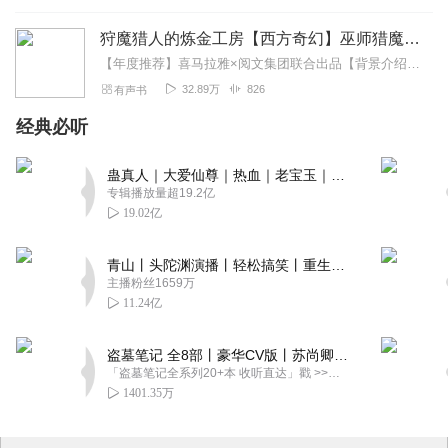
狩魔猎人的炼金工房【西方奇幻】巫师猎魔×剑与魔法|异世穿越冒险|热血轻松爽文
【年度推荐】喜马拉雅×阅文集团联合出品【背景介绍】小说改编自游戏《巫师3：狂猎》（《猎魔人》系列游戏作品）。该游戏2015年10月，获得33届金摇杆奖最佳剧...
32.89万
826
有声书
经典必听
蛊真人｜大爱仙尊｜热血｜老宝玉｜多人VIP免费有声剧
专辑播放量超19.2亿
19.02亿
青山丨头陀渊演播丨轻松搞笑丨重生穿越丨古代权谋丨VIP免费 | 多人有声剧
主播粉丝1659万
11.24亿
盗墓笔记 全8部丨豪华CV版丨苏尚卿&边江 领衔 多人有声剧丨冠声文化丨南派三叔
「盗墓笔记全系列20+本 收听直达」戳 >>改编自南派三叔同名作品，腾讯音乐娱乐集团出品，冠声文化制作，...
1401.35万