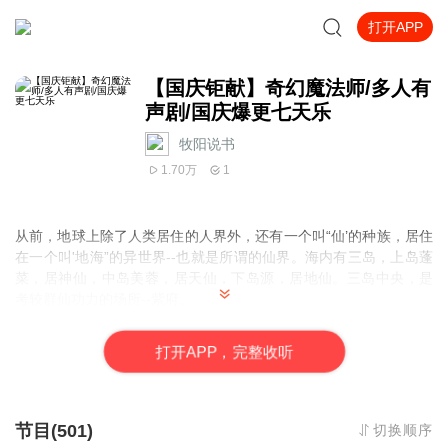
打开APP
【国庆钜献】奇幻魔法师/多人有
声剧/国庆爆更七天乐
牧阳说书
1.70万
1
从前，地球上除了人类居住的人界外，还有一个叫“仙’的种族，居住
在一个叫'地海”的异世界--也就是所谓的仙界。海内有三岛，上岛蓬
菜，居神仙，中岛美蓉，居天仙，下岛源，居地仙。三岛中央，是
考较群仙功力的场所--紫府。
仙族族人考核升级，可以由地仙升天仙，由天仙升神仙。而神仙修
炼到最高级别，就可以和仙族族长元始天王一样，达到至高境界，
打
开
A
P
P，完整收听
进入虚无洞天……”
节目(501)
切换顺序