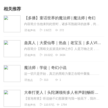
相关推荐
【多播】童话世界的魔法师 | 魔法师 | 奇幻
内容简介当他来到此世时，诸多耳熟能详的故事，尚未拉开序幕——睡美人尚未出生，神灯深埋宝库之底，白雪公主的父王方才迎娶新妻，小美人鱼还在海中和姐妹嬉戏；沙漠中心...
2.62万
272
有声书
蛊真人｜大爱仙尊｜热血｜老宝玉｜多人VIP免费有声剧
内容简介【黑暗文反派流封神之作】人是万物之灵，蛊是天地真精。一个穿越者不断重生的故事。一个养蛊、炼蛊、用蛊的奇特世界。配音组（男角色）老宝玉旁白...
19.02亿
3434
有声书
魔法师：学徒｜奇幻小说
这一切只是开始，真正的黑暗力量正在暗中聚集……拥有特殊魔法资质的少年帕格，与好友托马斯意外地卷入了这场穿越时空的战争，美凯米亚，一片曾经巨龙盘踞的大陆，遭遇有史...
313
1
热点
大奉打更人丨头陀渊领衔多人有声剧|畅听全集|王鹤棣、田曦薇主演影视剧原著|卖报小郎君
【冒泡有奖】听说杨千幻那厮要与我一较高下，我许七安要开始装叉了！快进入声音播放页戳下方输入框，冒个泡偷偷告诉我，我要用哪些诗词才能胜过他？说得好的，有赏！202...
110.57亿
1754
有声书