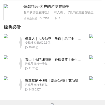
钱鸽精读-客户的游艇在哪里
客户的游艇在哪里》：有人说，《客户的游艇在哪里》对股市和股民的刻画与今天惊人的一致。有人说，《客户的游艇在哪里》讲的是l929年股市崩盘前后的故事，可以说是对投...
7752
5
商业财经
经典必听
蛊真人｜大爱仙尊｜热血｜老宝玉｜多人VIP免费有声剧
专辑播放量超19.3亿
19.04亿
青山丨头陀渊演播丨轻松搞笑丨重生穿越丨古代权谋丨VIP免费 | 多人有声剧
连载节目超一千集
11.26亿
盗墓笔记 全8部丨豪华CV版丨苏尚卿&边江 领衔 多人有声剧丨冠声文化丨南派三叔
连载节目超七百集
1468.23万