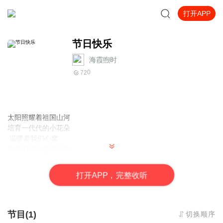
打开APP
节日快乐
海霞煦时
0
72
太阳照耀着祖国山河
培育一代代的小花朵
温暖着我们心窝
给我们信心奋进开拓
少年总是笃定前行着
永远热血和朝气蓬勃
打
开
A
P
P，完整收听
给予我美好生活
让我感受温暖与快乐
在此刻致敬
她用有力的臂膀为我护航
节目(1)
切换顺序
无论我在何方