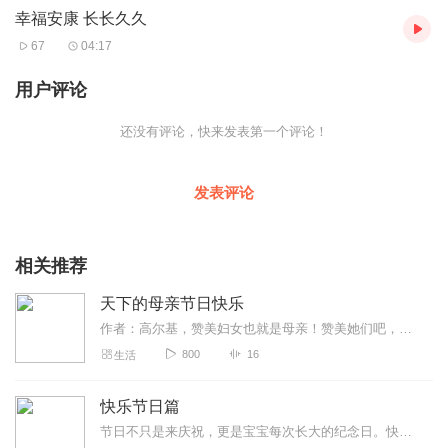
幸福安康 长长久久
都会与您一起向往着远方
在此刻致敬
67
04:17
我想在这大声地为她歌唱
亲爱的祖国您永远在后方
用户评论
为我们提供了前行的力量
少年总是笃定前行着
还没有评论，快来发表第一个评论！
永远热血和朝气蓬勃
给予我美好生活
让我感受温暖与快乐
发表评论
在此刻致敬
她用有力的臂膀为我护航
无论我在何方
相关推荐
都会与您一起向往着远方
在此刻致敬
天下的母亲节日快乐
我想在这大声地为她歌唱
作者：高尔基，赞美妇女也就是母亲！赞美她们吧，妇女＿也就是母亲，整个世界都是她们用乳汁养育起来的。没有阳光，花不能茂盛；没有母亲，既没有英雄，也没有诗人！母亲是...
您永远在后方
为我们提供了前行的力量
800
16
生活
快乐节日篇
节日不只是来庆祝，更是宝宝每次长大的纪念日。快乐节日，美好分享~