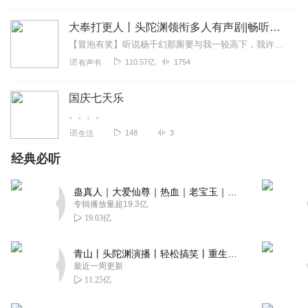
大奉打更人丨头陀渊领衔多人有声剧|畅听全集|王鹤棣、田曦薇主演影视剧原著|卖报小郎君
【冒泡有奖】听说杨千幻那厮要与我一较高下，我许七安要开始装叉了！快进入声音播放页戳下方输入框，冒个泡偷偷告诉我，我要用哪些诗词才能胜过他？说得好的，有赏！202...
110.57亿
1754
有声书
国庆七天乐
。。。。
148
3
生活
经典必听
蛊真人｜大爱仙尊｜热血｜老宝玉｜多人VIP免费有声剧
专辑播放量超19.3亿
19.03亿
青山丨头陀渊演播丨轻松搞笑丨重生穿越丨古代权谋丨VIP免费 | 多人有声剧
最近一周更新
11.25亿