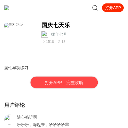
打开APP
国庆七天乐
娜年七月
1518
18
魔性早功练习
打
开
A
P
P，完整收听
用户评论
随心畅听啊
乐乐乐，嗨起来，哈哈哈哈🤪