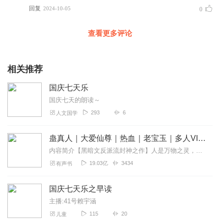
回复
2024-10-05
0
查看更多评论
相关推荐
国庆七天乐
国庆七天的朗读～
293
6
人文国学
蛊真人｜大爱仙尊｜热血｜老宝玉｜多人VIP免费有声剧
内容简介【黑暗文反派流封神之作】人是万物之灵，蛊是天地真精。一个穿越者不断重生的故事。一个养蛊、炼蛊、用蛊的奇特世界。配音组（男角色）老宝玉旁白...
19.03亿
3434
有声书
国庆七天乐之早读
主播:41号赖宇涵
115
20
儿童