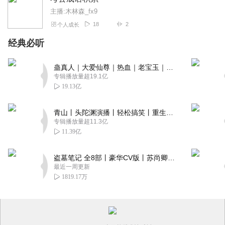
主播:木林森_fx9
18
2
个人成长
经典必听
蛊真人｜大爱仙尊｜热血｜老宝玉｜多人VIP免费有声剧
专辑播放量超19.1亿
19.13亿
青山丨头陀渊演播丨轻松搞笑丨重生穿越丨古代权谋丨VIP免费 | 多人有声剧
专辑播放量超11.3亿
11.39亿
盗墓笔记 全8部丨豪华CV版丨苏尚卿&边江 领衔 多人有声剧丨冠声文化丨南派三叔
最近一周更新
1819.17万