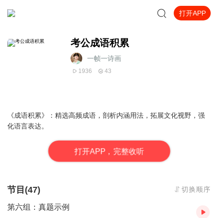
打开APP
考公成语积累
一帧一诗画
1936
43
《成语积累》：精选高频成语，剖析内涵用法，拓展文化视野，强
化语言表达。
打
开
A
P
P，完整收听
节目(47)
切换顺序
第六组：真题示例