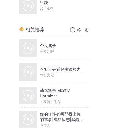
早读
1427
相关推荐
换一批
个人成长
兰兮九畹
不要只是看起来很努力
竹石文化
基本無害 Mostly
Harmless
午夜骑手毛冬
你的任性必须配得上你
的本事|成功励志|敲醒无
数迷惘的打工人
飞猫人