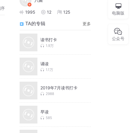
八圖
倒序
1995
12
125
电脑版
TA的专辑
更多
公众号
读书打卡
1.9万
诵读
1.1万
2019年7月读书打卡
2988
早读
585