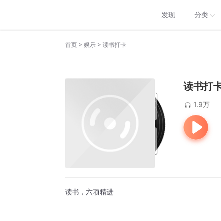
发现
分类
>
>
首页
娱乐
读书打卡
读书打
1.9万
读书，六项精进