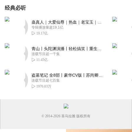
经典必听
蛊真人｜大爱仙尊｜热血｜老宝玉｜多人VIP免费有声剧
专辑播放量超19.1亿
19.17亿
青山丨头陀渊演播丨轻松搞笑丨重生穿越丨古代权谋丨VIP免费 | 多人有声剧
连载节目超一千集
11.45亿
盗墓笔记 全8部丨豪华CV版丨苏尚卿&边江 领衔 多人有声剧丨冠声文化丨南派三叔
连载节目超七百集
1976.03万
© 2014-
2026
喜马拉雅 版权所有