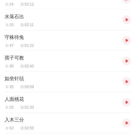
24
02:12
水落石出
25
02:11
守株待兔
47
01:22
孺子可教
30
02:40
如坐针毡
35
00:59
人面桃花
25
01:33
入木三分
62
02:50