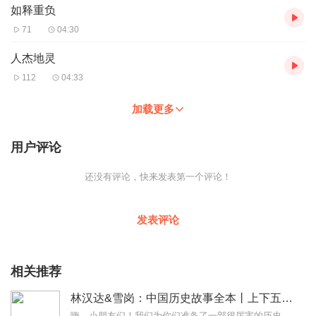
如释重负
71
04:30
人杰地灵
112
04:33
加载更多
用户评论
还没有评论，快来发表第一个评论！
发表评论
相关推荐
林汉达&雪岗：中国历史故事全本丨上下五千年丨成语故事丨睡前必听
嗨，小朋友们！我们为你们准备了一部很厉害的历史广播剧！有多厉害？一起来瞧瞧！有趣但不戏说：教育大家、语言大师林汉达给孩子带来听得懂，喜欢听的历史故事。成语珠连历...