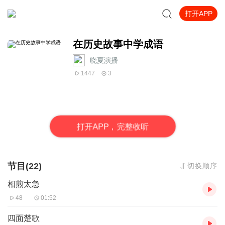
打开APP
在历史故事中学成语
晓夏演播
1447
3
打
开
A
P
P，完整收听
节目(22)
切换顺序
相煎太急
48
01:52
四面楚歌