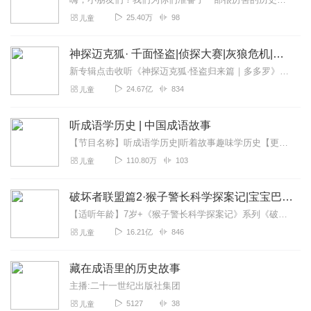
25.40万
98
儿童
神探迈克狐· 千面怪盗|侦探大赛|灰狼危机|多多罗
新专辑点击收听《神探迈克狐·怪盗归来篇｜多多罗》！！！>>>点击进入主播橱窗购买《神探迈克狐》系列图书吧!<<<多多罗故事【点击前往】收听多多罗其他好玩有趣的故...
24.67亿
834
儿童
听成语学历史 | 中国成语故事
【节目名称】听成语学历史|听着故事趣味学历史【更新时间】每天早8点准时更新【节目亮点】成语里面加历史，让孩子学习更有趣
110.80万
103
儿童
破坏者联盟篇2·猴子警长科学探案记|宝宝巴士故事
【适听年龄】7岁+《猴子警长科学探案记》系列《破坏者联盟篇1·猴子警长科学探案记》>>>《破坏者联盟篇2·猴子警长科学探案记》>>>《破坏者联盟篇3·猴子警长科...
16.21亿
846
儿童
藏在成语里的历史故事
主播:二十一世纪出版社集团
5127
38
儿童