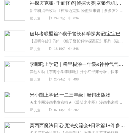
神探迈克狐· 千面怪盗|侦探大赛|灰狼危机|多多罗
新专辑点击收听《神探迈克狐·怪盗归来篇｜多多罗》！！！>>>点击进入主播橱窗购买《神探迈克狐》系列图书吧!<<<多多罗故事【点击前往】收听多多罗其他好玩有趣的故...
24.63亿
834
儿童
破坏者联盟篇2·猴子警长科学探案记|宝宝巴士故事
【适听年龄】7岁+《猴子警长科学探案记》系列《破坏者联盟篇1·猴子警长科学探案记》>>>《破坏者联盟篇2·猴子警长科学探案记》>>>《破坏者联盟篇3·猴子警长科...
16.19亿
846
儿童
李哪吒上学记｜稀里糊涂一年级&神神气气二年级
其他互动【东海小学李哪吒】开小红书账号啦，快来关注和李哪吒成为好朋友！有机会免费领儿童会员、官方周边！【点击加入】东海小学广播站圈子，更多互动！李哪吒全新冒险番...
25.94亿
498
儿童
米小圈上学记:一二三年级 | 畅销出版物
★米小圈漫画书发布啦★《爆笑米小圈》漫画书来啦《米小圈上学记》一二三年级正版广播剧！《米小圈上学记》系列是儿童作家北猫最新创作的儿童小说系列，作品诙谐幽默、好...
87.14亿
282
儿童
莫西西魔法日记·魔法交流会+日常篇1+2| 多多罗
多多罗其他故事▷【点击前往】收听多多罗其他好玩有趣的故事▷【点击加入】多多罗圈子，和粉丝们一起互动吧！关注公众号：多多罗故事欢迎关注微信公众号/小红书：多多罗...