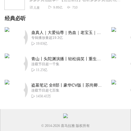
9.85亿
710
儿童
经典必听
蛊真人｜大爱仙尊｜热血｜老宝玉｜多人VIP免费有声剧
专辑播放量超19.3亿
19.03亿
青山丨头陀渊演播丨轻松搞笑丨重生穿越丨古代权谋丨VIP免费 | 多人有声剧
连载节目超一千集
11.25亿
盗墓笔记 全8部丨豪华CV版丨苏尚卿&边江 领衔 多人有声剧丨冠声文化丨南派三叔
连载节目超七百集
1450.43万
© 2014-
2026
喜马拉雅 版权所有