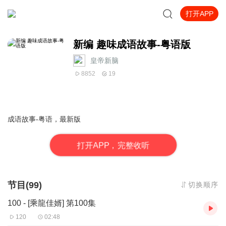
打开APP
新编 趣味成语故事-粤语版
皇帝新脑
8852
19
成语故事-粤语，最新版
打
开
A
P
P，完整收听
节目(99)
切换顺序
100 - [乘龍佳婿] 第100集
120
02:48