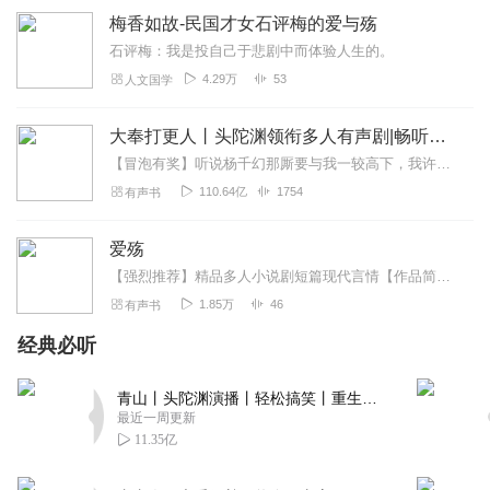
梅香如故-民国才女石评梅的爱与殇
石评梅：我是投自己于悲剧中而体验人生的。
4.29万
53
人文国学
大奉打更人丨头陀渊领衔多人有声剧|畅听全集|王鹤棣、田曦薇主演影视剧原著|卖报小郎君
【冒泡有奖】听说杨千幻那厮要与我一较高下，我许七安要开始装叉了！快进入声音播放页戳下方输入框，冒个泡偷偷告诉我，我要用哪些诗词才能胜过他？说得好的，有赏！202...
110.64亿
1754
有声书
爱殇
【强烈推荐】精品多人小说剧短篇现代言情【作品简介】文中的爱情故事凄美而纯洁。可能我只是你生命里的一个过客但此生你不会再遇见第二个我。你说你喜欢雨，那时候有我为你...
1.85万
46
有声书
经典必听
青山丨头陀渊演播丨轻松搞笑丨重生穿越丨古代权谋丨VIP免费 | 多人有声剧
最近一周更新
11.35亿