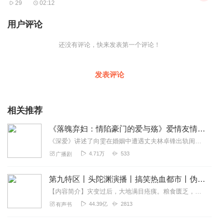
29
02:12
用户评论
还没有评论，快来发表第一个评论！
发表评论
相关推荐
《落魄弃妇：情陷豪门的爱与殇》爱情友情破碎再嫁豪门
《深爱》讲述了向雯在婚姻中遭遇丈夫林卓锋出轨闺蜜苏妍，离婚后又陷入家族秘密与新感情纠葛的故事。向雯婚后发现林卓锋的异常，后证实其出轨，在经历诸多波折后离婚。期间...
4.71万
533
广播剧
第九特区丨头陀渊演播丨搞笑热血都市丨伪戒丨VIP免费多人有声剧
【内容简介】灾变过后，大地满目疮痍。粮食匮乏，资源紧俏，局势混乱……一位从待规划区杀出来的青年，背对着漫天黄沙，孤身来到九区谋生，却不曾想偶然结识三五好友，一念...
44.39亿
2813
有声书