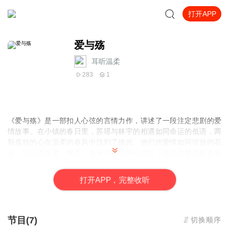
打开APP
爱与殇
耳听温柔
283
1
《爱与殇》是一部扣人心弦的言情力作，讲述了一段注定悲剧的爱
情故事。在小镇的春日里，苏瑶与林宇的相遇如同命运的低语，两
颗孤独的心在温柔的春风中找到了彼此。他们的爱情如同绽放的花
朵，美丽而短暂。然而，当林宇被诊断出绝症，他们的梦想和未来
被无情地撕裂。苏瑶在绝望中挣扎，试图寻找挽救爱人生命的奇
迹，但命运的残酷却不容置疑。
打
开
A
P
P，完整收听
节目(7)
切换顺序