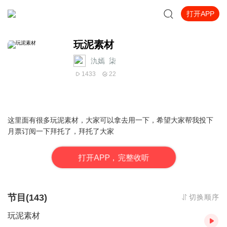
打开APP
玩泥素材
氿嫣_柒
1433
22
这里面有很多玩泥素材，大家可以拿去用一下，希望大家帮我投下
月票订阅一下拜托了，拜托了大家
打
开
A
P
P，完整收听
节目(143)
切换顺序
玩泥素材