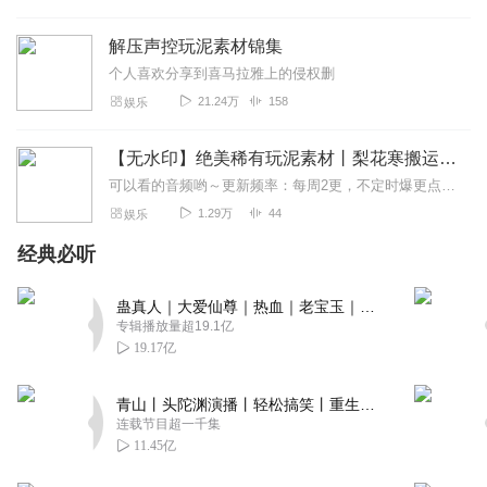
解压声控玩泥素材锦集
个人喜欢分享到喜马拉雅上的侵权删
21.24万
158
娱乐
【无水印】绝美稀有玩泥素材丨梨花寒搬运丨优质
可以看的音频哟～更新频率：每周2更，不定时爆更点击右上角订阅，才可以看到更新哦～每收到一个5星好评，在当天基础上加更一集节目主题：优质无水印高清玩泥素材，墙裂推...
1.29万
44
娱乐
经典必听
蛊真人｜大爱仙尊｜热血｜老宝玉｜多人VIP免费有声剧
专辑播放量超19.1亿
19.17亿
青山丨头陀渊演播丨轻松搞笑丨重生穿越丨古代权谋丨VIP免费 | 多人有声剧
连载节目超一千集
11.45亿