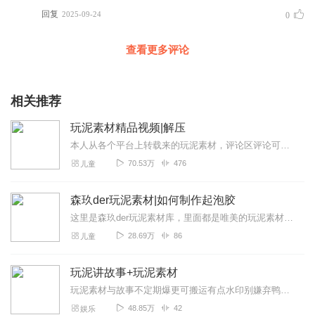
回复
2025-09-24
0
查看更多评论
相关推荐
玩泥素材精品视频|解压
本人从各个平台上转载来的玩泥素材，评论区评论可抱走。各种史莱姆图片展示↓...
70.53万
476
儿童
森玖der玩泥素材|如何制作起泡胶
这里是森玖der玩泥素材库，里面都是唯美的玩泥素材哦.非常优质.也非常的声控解压.快来观看吧！求喜马大大给点流量！偶尔也会更新，如何制作起泡胶的哦
28.69万
86
儿童
玩泥讲故事+玩泥素材
玩泥素材与故事不定期爆更可搬运有点水印别嫌弃鸭每日至少更1集
48.85万
42
娱乐