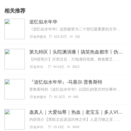
相关推荐
追忆似水年华
《追忆似水年华》这部被誉为二十世纪最重要的文学作品之一的长篇巨著，以其出色的对心灵追索的描写和卓越的意识流技巧而风靡世界，并奠定了它在当代世界文学中的地位。《...
615.32万
192
有声图书
第九特区丨头陀渊演播丨搞笑热血都市丨伪戒丨VIP免费多人有声剧
【内容简介】灾变过后，大地满目疮痍。粮食匮乏，资源紧俏，局势混乱……一位从待规划区杀出来的青年，背对着漫天黄沙，孤身来到九区谋生，却不曾想偶然结识三五好友，一念...
44.41亿
2813
有声书
『追忆似水年华』-马塞尔·普鲁斯特
普鲁斯特的《追忆似水年华》以回忆的形式对往事作了回顾，有童年的回忆、家庭生活、初恋与失恋、历史事件的观察、以及对艺术的见解和对时空的认识等等。时...
91.32万
440
有声图书
蛊真人｜大爱仙尊｜热血｜老宝玉｜多人VIP免费有声剧
内容简介【黑暗文反派流封神之作】人是万物之灵，蛊是天地真精。一个穿越者不断重生的故事。一个养蛊、炼蛊、用蛊的奇特世界。配音组（男角色）老宝玉旁白...
19.13亿
3434
有声书