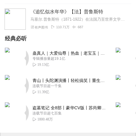
《追忆似水年华》【法】普鲁斯特
马塞尔.普鲁斯特（1871-1922）在法国乃至世界文学史上占据着极其重要的地位，他在小说创作中，实现了一场“逆向的哥白尼式革命”：人的精神重又被安置在天地的中...
110.71万
687
有声图书
经典必听
蛊真人｜大爱仙尊｜热血｜老宝玉｜多人VIP免费有声剧
专辑播放量超19.1亿
19.13亿
青山丨头陀渊演播丨轻松搞笑丨重生穿越丨古代权谋丨VIP免费 | 多人有声剧
连载节目超一千集
11.39亿
盗墓笔记 全8部丨豪华CV版丨苏尚卿&边江 领衔 多人有声剧丨冠声文化丨南派三叔
连载节目超七百集
1800.48万