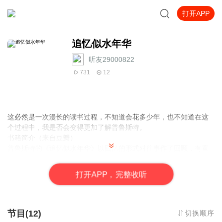
打开APP
追忆似水年华
听友29000822
731
12
这必然是一次漫长的读书过程，不知道会花多少年，也不知道在这
个过程中，我是否会变得更加了解普鲁斯特。
书籍简介（来自豆瓣）
普鲁斯特的《追忆似水年华》以回忆的形式对往事作了回顾，有童
年的回忆、家庭生活、初恋与失恋、历史事件的观察、以及对艺术
的见解和对时空的认识等等。时间是这部小说的主人公。作者凭着
打
开
A
P
P，完整收听
智慧和想象力，使时间变得具体、生动、完美。它就像一首由多种
主题构成的交响乐，爱情、嫉妒、死亡、回忆、时光，时而交叉重
叠在一起，时而又游离开来，然而在宏观上，整个作品浑然一体，
具有蓬勃的生命力。《追忆似水年华》被公认为文学创作的一次新
节目(12)
切换顺序
的尝试，开意识流小说之先河。