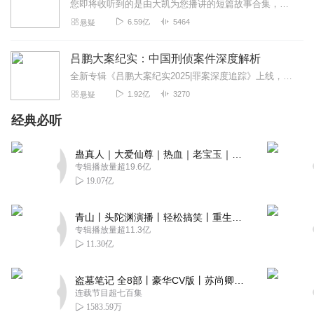
您即将收听到的是由大凯为您播讲的短篇故事合集，本专辑包涵悬疑、鬼故事、刑侦、探案、人性、奇闻、怪谈；内容丰富，欢迎订阅！私自转载必究！超精彩作品已全新发布！点击...
6.59亿
5464
悬疑
吕鹏大案纪实：中国刑侦案件深度解析
全新专辑《吕鹏大案纪实2025|罪案深度追踪》上线，点击右边链接订阅收听~吕鹏大案纪实2025|罪案深度追踪_全集免费在线阅读收听下载-喜马拉雅上线福利活动...
1.92亿
3270
悬疑
经典必听
蛊真人｜大爱仙尊｜热血｜老宝玉｜多人VIP免费有声剧
专辑播放量超19.6亿
19.07亿
青山丨头陀渊演播丨轻松搞笑丨重生穿越丨古代权谋丨VIP免费 | 多人有声剧
专辑播放量超11.3亿
11.30亿
盗墓笔记 全8部丨豪华CV版丨苏尚卿&边江 领衔 多人有声剧丨冠声文化丨南派三叔
连载节目超七百集
1583.59万