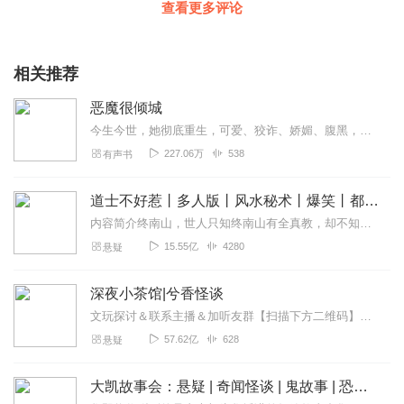
查看更多评论
相关推荐
恶魔很倾城
今生今世，她彻底重生，可爱、狡诈、娇媚、腹黑，这是前世从来没有过的她
227.06万
538
有声书
道士不好惹丨多人版丨风水秘术丨爆笑丨都市丨悬疑丨骨头演播
内容简介终南山，世人只知终南山有全真教，却不知终南山下有一座破败的道观。世人只知茅山善捉鬼，天师精辟邪，杨公会风水，却不知古井观人最懂天道。那一天，古井观的人...
15.55亿
4280
悬疑
深夜小茶馆|兮香怪谈
文玩探讨＆联系主播＆加听友群【扫描下方二维码】获取深夜小茶馆一手资讯↓↓↓
57.62亿
628
悬疑
大凯故事会：悬疑 | 奇闻怪谈 | 鬼故事 | 恐怖故事