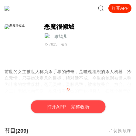
打开APP
恶魔很倾城
雎鸠儿
7825
9
前世的女主被世人称为杀手界的传奇，是噬魂组织的杀人机器，冷
血无情，只要她决定杀的目标，绝对活不成。今生的她则被世人称
为叶家的绝世废材，毫无灵根，灵脉尽毁，被家族丢弃、放弃。但
女主并未因此而气馁，她凭借着自己的坚毅和努力，在这个神奇的
世界中开启了逆袭之路。在这个过程中，她结识了许多志同道合的
伙伴，也遇到了自己的爱情。她不断提升自己的实力，一步步走向
打
开
A
P
P，完整收听
强者之路，最终在这个世界中创造了属于自己的传奇。
节目(209)
切换顺序