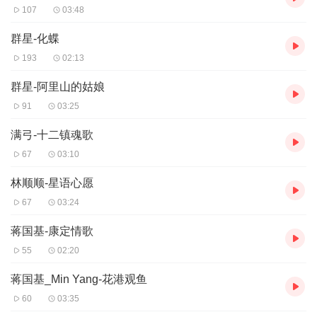
107
03:48
群星-化蝶
193
02:13
群星-阿里山的姑娘
91
03:25
满弓-十二镇魂歌
67
03:10
林顺顺-星语心愿
67
03:24
蒋国基-康定情歌
55
02:20
蒋国基_Min Yang-花港观鱼
60
03:35