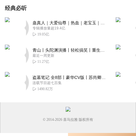
经典必听
蛊真人｜大爱仙尊｜热血｜老宝玉｜多人VIP免费有声剧
专辑播放量超19.4亿
19.05亿
青山丨头陀渊演播丨轻松搞笑丨重生穿越丨古代权谋丨VIP免费 | 多人有声剧
最近一周更新
11.27亿
盗墓笔记 全8部丨豪华CV版丨苏尚卿&边江 领衔 多人有声剧丨冠声文化丨南派三叔
连载节目超七百集
1490.82万
© 2014-
2026
喜马拉雅 版权所有