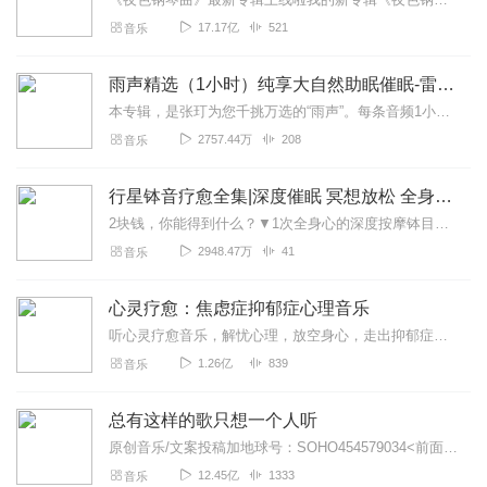
17.17亿
521
音乐
雨声精选（1小时）纯享大自然助眠催眠-雷雨声，下雨
本专辑，是张玎为您千挑万选的“雨声”。每条音频1小时，中间没有打扰。有轻柔细雨、淅淅沥沥；雨滴入水，滴答作响；隐隐雷声，隆隆为伴；流水潺潺，映入耳畔。这里没有音...
2757.44万
208
音乐
行星钵音疗愈全集|深度催眠 冥想放松 全身心深度按摩
2块钱，你能得到什么？▼1次全身心的深度按摩钵目前已广泛地被应用于美容Spa和按摩养生馆的疗程中，许多疗愈师使用铜钵在身体上，发现5分钟铜钵按摩的深度放松，效...
2948.47万
41
音乐
心灵疗愈：焦虑症抑郁症心理音乐
听心灵疗愈音乐，解忧心理，放空身心，走出抑郁症、焦虑症、恐惧症等情绪困扰。疗愈音乐=心灵养生最有效的聆听建议：步骤一、选择安静的环境，闭目静卧或坐。步骤二、根据...
1.26亿
839
音乐
总有这样的歌只想一个人听
原创音乐/文案投稿加地球号：SOHO454579034<前面英文是大写>带上你的音乐和故事与我们相遇..每一位小伙伴的经历都是我们创作的源头..
12.45亿
1333
音乐