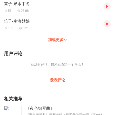
笛子-泉水丁冬
56
03:08
笛子-南海姑娘
103
03:18
加载更多
用户评论
还没有评论，快来发表第一个评论！
发表评论
相关推荐
《夜色钢琴曲》
《夜色钢琴曲》最新专辑上线啦我的新专辑《夜色钢琴曲最新专辑》（点击跳转）已经上线，新专辑是《夜色钢琴曲》的升级版，我精选了诸多经典原创作品与大家分享，愿未来...