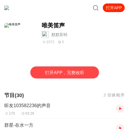
打开APP
唯美笛声
默默彩铃
2372
5
打
开
A
P
P，完整收听
节目(30)
切换顺序
听友103582236的声音
170
03:26
群星-在水一方