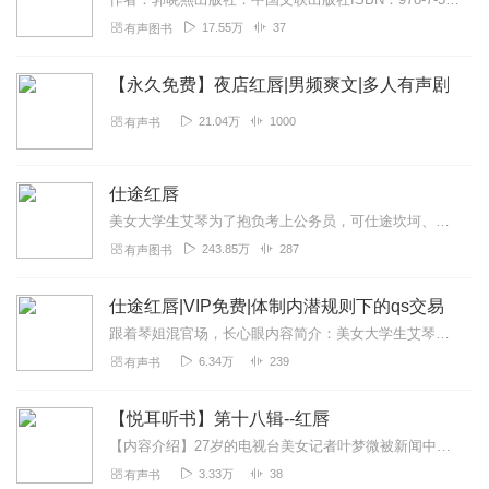
17.55万
37
有声图书
【永久免费】夜店红唇|男频爽文|多人有声剧
21.04万
1000
有声书
仕途红唇
美女大学生艾琴为了抱负考上公务员，可仕途坎坷、磨难不断：数个男人垂涎她，上司女人嫉妒她，同行对手陷害她，心仪男神冷漠她，心爱丈夫离异她，上级组织怀疑她，升职不得...
243.85万
287
有声图书
仕途红唇|VIP免费|体制内潜规则下的qs交易
跟着琴姐混官场，长心眼内容简介：美女大学生艾琴为了抱负考上公务员，可仕途坎坷、磨难不断：数个男人垂涎她，上司女人嫉妒她，同行对手陷害她，心仪男神冷漠她，心爱丈夫...
6.34万
239
有声书
【悦耳听书】第十八辑--红唇
【内容介绍】27岁的电视台美女记者叶梦微被新闻中心主任谢悠远派去采访新调来的副市长江怀岸。谢悠远和江怀岸是大学同学。江怀岸的到任让谢悠远感到了自己升迁机会的到来...
3.33万
38
有声书