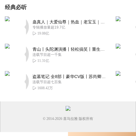
经典必听
蛊真人｜大爱仙尊｜热血｜老宝玉｜多人VIP免费有声剧
专辑播放量超19.7亿
19.08亿
青山丨头陀渊演播丨轻松搞笑丨重生穿越丨古代权谋丨VIP免费 | 多人有声剧
连载节目超一千集
11.31亿
盗墓笔记 全8部丨豪华CV版丨苏尚卿&边江 领衔 多人有声剧丨冠声文化丨南派三叔
连载节目超七百集
1608.42万
© 2014-
2026
喜马拉雅 版权所有