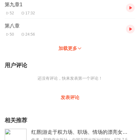
第九章1
52
17:32
第八章
50
24:56
加载更多
用户评论
还没有评论，快来发表第一个评论！
发表评论
相关推荐
红唇|游走于权力场、职场、情场的漂亮女人|小群演播
作者：郭晓燕出版社：中国文联出版社ISBN：978-7-5190-2340-9【悦库推荐】三个游走于权力场、职场、情场的漂亮女人。映照当代中国的现实！敬请收听！...