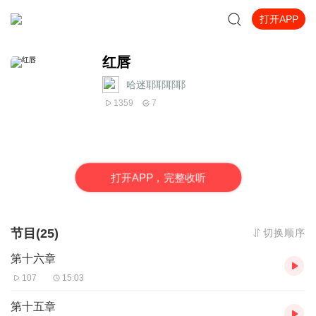
打开APP
红唇
哈迷耶耶耶耶
1359
7
打
开
A
P
P，完整收听
节目(25)
切换顺序
第十六章
107
15:03
第十五章