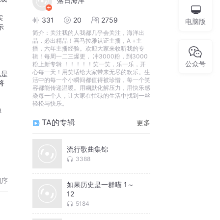
落日海洋
实
331
20
2759
电脑版
示
简介：
关注我的人我都几乎会关注，海洋出
品，必出精品！喜马拉雅认证主播，A +主
播，六年主播经验。欢迎大家来收听我的专
辑！每周一二三爆更， 冲3000粉，到3000
公众号
粉上新专辑 ！！！！！笑一笑，乐一乐，开
心每一天！用笑话给大家带来无尽的欢乐。生
也是
活中的每一个小瞬间都值得被珍惜，每一个笑
将
容都能传递温暖。用幽默化解压力，用快乐感
染每一个人，让大家在忙碌的生活中找到一丝
轻松与快乐。
弹
TA的专辑
更多
流行歌曲集锦
3388
倒序
如果历史是一群喵 1～
12
5184