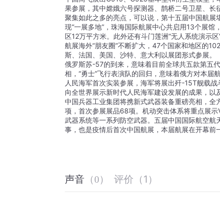
果参展，其中嫦娥六号探测器、鹊桥二号卫星、长
聚集如此之多的亮点，可以说，第十五届中国航展
现“一展多地”，珠海国际航展中心共启用13个展馆
区12万平方米。此外还有斗门莲洲“无人系统演示区
航展海外“朋友圈”不断扩大，47个国家和地区的10
斯、法国、美国、沙特、意大利以展团形式参展。
俄罗斯苏-57的到来，意味着目前全球共五款第五
相，“勇士”飞行表演队的回归，意味着俄方对本届
人民海军首次实装参展，海军将展出歼-15T舰载
向全世界展示新时代人民海军建设发展的成果，以
中国兵器工业集团将携新式武器装备重磅亮相，全方
项，首次参展展品68项。机动突击体系将重点展示
武器系统等一系列防空武器。五届中国国际航空航天
事，也是疫情后首次中国航展，本届航展在开幕前
评价
（
1
）
声音
（
0
）