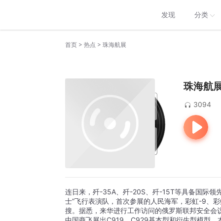
发现
分类
>
>
首页
热点
珠海航展
珠海航
3094
连日来，歼-35A、歼-20S、歼-15T等具备国
士”飞行表演队，首次参展的人民海军，彩虹-9、彩
搜。据悉，来华进行工作访问的俄罗斯联邦安全会
中国商飞展出C919、C929基本型和衍生型模型