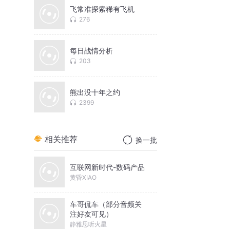
飞常准探索稀有飞机
276
每日战情分析
203
熊出没十年之约
2399
相关推荐
换一批
互联网新时代-数码产品
黄昏XIAO
车哥侃车（部分音频关
注好友可见）
静雅思听火星