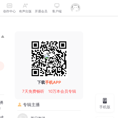
创作中心
有声出版
开通会员
客户端
下载
手机APP
7天免费畅听
10万本会员专辑
“勇
专辑主播
手机版
热
技成