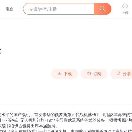
电台
上传
展
下载
订阅
分享
际领先水平的国产战机，首次来华的俄罗斯第五代战机苏-57、时隔8年再来的
虹-7等先进无人机和红旗-19地空导弹武器系统等武器装备，频频“刷爆”
议秘书绍伊古也将出席本届航展。
，本报记者还在现场看到一架C909客机。中国航天科技携近200项高新科