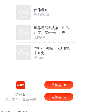
伟伟道来
经济观察网
世界局部大战争：印巴
冲突、克什米尔、巴以
冲突
木铎讲史
2062：终结：人工智能
未来史
听书铺
手机端
企业版
电脑端
员工学习，企业买单