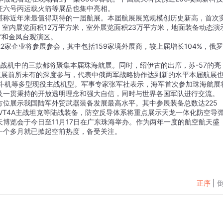
征六号丙运载火箭等展品也集中亮相。
堪称近年来最值得期待的一届航展。本届航展展览规模创历史新高，首次
，室内展览面积12万平方米，室外展览面积23万平方米，地面装备动态演
”和金凤台观演区。
22家企业将参展参会，其中包括159家境外展商，较上届增长104%，俄罗
代战机中的三款都将聚集本届珠海航展。同时，绍伊古的出席，苏-57的亮
航展前所未有的深度参与，代表中俄两军战略协作达到新的水平本届航展
战斗机等多型现役主战机型。军事专家张军社表示，海军首次参加珠海航展
及一贯秉持的开放透明理念和强大自信，同时与世界各国军队进行交流。
位展示我国陆军外贸武器装备发展最高水平。其中参展装备总数达225
VT4A主战坦克等陆战装备，防空反导体系将重点展示天龙一体化防空导
博览会于今日至11月17日在广东珠海举办。作为两年一度的航空航天盛
一个多月就已掀起空前热度，备受关注。
正序
|