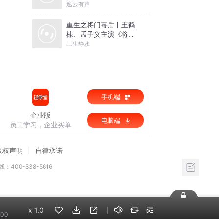
天冥
逸云有声
重生之将门毒后丨王鹤
棣、孟子义主演《将门
独后》原著丨千山茶客
三生静水
著丨谢景行x沈妙【高甜
剧场】
手机端
企业版
电脑端
员工学习，企业买单
版权声明
自律承诺
：400-838-5616
x
1.0
:00