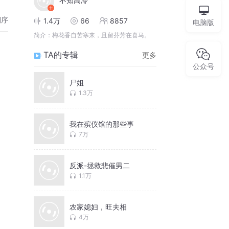
不知高冷
倒序
1.4万
66
8857
电脑版
简介：
梅花香自苦寒来，且留芬芳在喜马。
TA的专辑
更多
公众号
尸姐
1.3万
我在殡仪馆的那些事
7万
反派-拯救悲催男二
1.1万
农家媳妇，旺夫相
4万