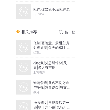
陪伴:你陪我小.我陪你老
6152
相关推荐
换一批
似锦|张晚意、景甜主演
影视原著|冬天的柳叶|尘
萱&雪月之下领衔|多人
尘萱_
有声剧
神秘复苏|悬疑惊悚|灵
异|多人有声剧
北冥有声
谁与争锋|又名不良之谁
与争锋|热血逆袭|爽文爆
笑|会员免费
探月
神医嫡女|毒妃魔后第一
部|杨十六小说|凤羽珩玄