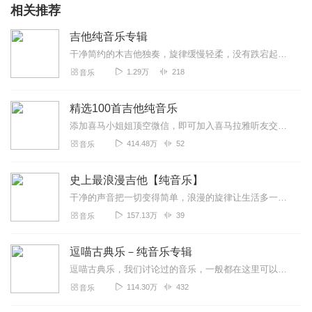
相关推荐
吉他纯音乐专辑
干净简约的木吉他独奏，旋律缓慢轻柔，没有跌宕起伏，只有绵长温润的琴音缓缓流淌。卸下一天工作与生活的紧绷，放下繁杂思绪，安静聆听，舒...
1.29万
218
音乐
精选100首吉他纯音乐
添加喜马小姐姐顶空微信，即可加入喜马拉雅听友交流群，和志同道合的伙伴一起交流，还有惊喜福利等你来拿！微信：xmlydingkong暗号：音乐
414.48万
52
音乐
史上最浪漫吉他【纯音乐】
干净的声音把一切变得简单，浪漫的旋律让生活多一点情趣，探索人生的意义总使人焦躁不安，放开吧！由他去！让生活留点“自己”的经历。人的一生，不可能永...
157.13万
39
音乐
逗喵古典乐－纯音乐专辑
逗喵古典乐，我们讨论过的音乐，一般都在这里可以找到。不想听我们叨逼叨的小伙伴，来这里找音乐啦！
114.30万
432
音乐