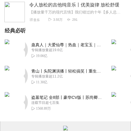
令人放松的吉他纯音乐丨优美旋律 放松舒缓
【播放量千万的现代言情】我们错过的十年【多人总裁甜宠】惹上总裁休想跑音乐人：张熙浩，毕业于沈阳音乐学院吉他演奏系，擅长BluesFunkR&B等音乐风格，2...
3.55万
291
音乐
经典必听
蛊真人｜大爱仙尊｜热血｜老宝玉｜多人VIP免费有声剧
专辑播放量超19.6亿
19.06亿
青山丨头陀渊演播丨轻松搞笑丨重生穿越丨古代权谋丨VIP免费 | 多人有声剧
专辑播放量超11.2亿
11.30亿
盗墓笔记 全8部丨豪华CV版丨苏尚卿&边江 领衔 多人有声剧丨冠声文化丨南派三叔
连载节目超七百集
1568.89万