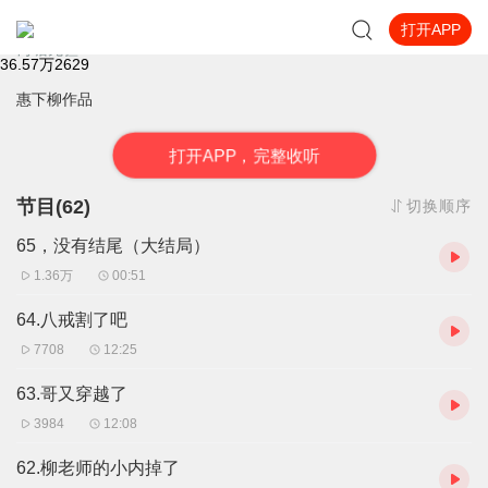
打开APP
最强无敌升级系统
海塘无疆
36.57万
2629
惠下柳作品
打
开
A
P
P，完整收听
节目(62)
切换顺序
65，没有结尾（大结局）
1.36万
00:51
64.八戒割了吧
7708
12:25
63.哥又穿越了
3984
12:08
62.柳老师的小内掉了