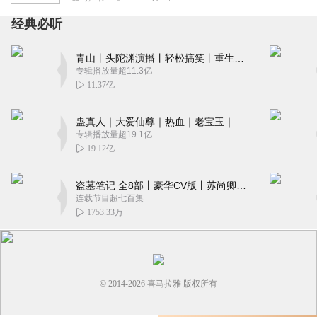
经典必听
青山丨头陀渊演播丨轻松搞笑丨重生穿越丨古代权谋丨VIP免费 | 多人有声剧
专辑播放量超11.3亿
11.37亿
蛊真人｜大爱仙尊｜热血｜老宝玉｜多人VIP免费有声剧
专辑播放量超19.1亿
19.12亿
盗墓笔记 全8部丨豪华CV版丨苏尚卿&边江 领衔 多人有声剧丨冠声文化丨南派三叔
连载节目超七百集
1753.33万
© 2014-
2026
喜马拉雅 版权所有