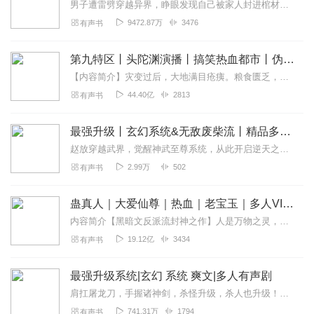
男子遭雷劈穿越异界，睁眼发现自己被家人封进棺材准备活埋
9472.87万
3476
有声书
第九特区丨头陀渊演播丨搞笑热血都市丨伪戒丨VIP免费多人有声剧
【内容简介】灾变过后，大地满目疮痍。粮食匮乏，资源紧俏，局势混乱……一位从待规划区杀出来的青年，背对着漫天黄沙，孤身来到九区谋生，却不曾想偶然结识三五好友，一念...
44.40亿
2813
有声书
最强升级丨玄幻系统&无敌废柴流丨精品多人有声剧
赵放穿越武界，觉醒神武至尊系统，从此开启逆天之路，打怪就能提升修为，增强战力；完成系统任务就能得到绝顶神功；系统商城之中，更有无数天材地宝，盖世机缘，至强血统…...
2.99万
502
有声书
蛊真人｜大爱仙尊｜热血｜老宝玉｜多人VIP免费有声剧
内容简介【黑暗文反派流封神之作】人是万物之灵，蛊是天地真精。一个穿越者不断重生的故事。一个养蛊、炼蛊、用蛊的奇特世界。配音组（男角色）老宝玉旁白...
19.12亿
3434
有声书
最强升级系统|玄幻 系统 爽文|多人有声剧
肩扛屠龙刀，手握诸神剑，杀怪升级，杀人也升级！碾压三界，打爆一切不服者！
741.31万
1794
有声书