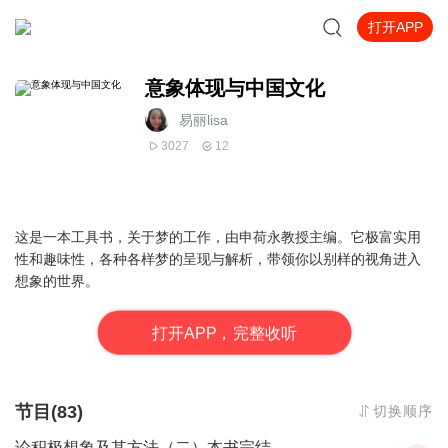
打开APP
意象体现与中国文化
易丽lisa
3027
12
这是一本工具书，关于梦的工作，由申荷永教授主编。它极富实用
性和趣味性，各种各样梦的呈现与解析，带领你以别样的视角进入
想象的世界。
打
开
A
P
P，完整收听
节目(83)
切换顺序
论积极想象及其方法（二）本书完结