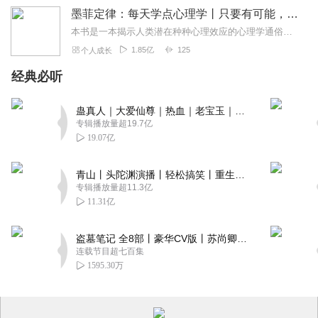
墨菲定律：每天学点心理学丨只要有可能，就一定会发生
本书是一本揭示人类潜在种种心理效应的心理学通俗读物，其中最有代表性的即“墨菲定律”。与此同时，从自我认知、经济管理等方面入手，作者引出了数十条对现代人工作和生活...
1.85亿
125
个人成长
经典必听
蛊真人｜大爱仙尊｜热血｜老宝玉｜多人VIP免费有声剧
专辑播放量超19.7亿
19.07亿
青山丨头陀渊演播丨轻松搞笑丨重生穿越丨古代权谋丨VIP免费 | 多人有声剧
专辑播放量超11.3亿
11.31亿
盗墓笔记 全8部丨豪华CV版丨苏尚卿&边江 领衔 多人有声剧丨冠声文化丨南派三叔
连载节目超七百集
1595.30万