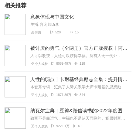
相关推荐
意象体现与中国文化
主播:咨询师Dr李
520
15
健康
被讨厌的勇气（全两册）官方正版授权丨阿德勒心理学畅销经典｜幸福的勇气
人可以改变，人还可以获得幸福。所有人无一例外，都能如此。——阿德勒心理学一名深陷自卑、无能与不幸福的青年，听到了一名哲人主张的“世界无比单纯，人人都能幸福”便来...
8089.49万
118
个人成长
人性的弱点丨卡耐基经典励志全集：提升情商和沟通技巧
本套系专辑，汇集了人际关系学大师卡耐基的思想励志精华，收录《人性的弱点》《人性的优点》《语言的突破》《美好的人生》《快乐的人生》等所有经典！是卡耐基的经典合辑，...
1871.86万
344
个人成长
纳瓦尔宝典｜豆瓣&微信读书的2022年度图书|从白手起家到财务自由
致富不是靠运气，幸福也不是从天而降的。积累财富和幸福生活是我们可以学习的技能。这本书收集整理了硅谷投资人纳瓦尔在过去十年里通过推特、播客和采访等方式分享的人生智...
922.01万
40
个人成长