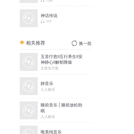
138
神话传说
117
相关推荐
换一批
五音疗愈Ⅱ五行养生Ⅱ安
神静心Ⅱ解郁降燥
太音生疗愈
静音乐
人人娱乐
睡前音乐 | 睡前放松助
眠
人人娱乐
唯美纯音乐