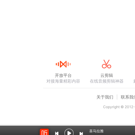
跑步伴步音乐
跑步节奏音乐
跑步训练音乐
跑步步频音乐
运动节奏音乐
提升跑步表现的音乐
适合跑步的音乐
跑步呼吸节奏音乐
开放平台
云剪辑
个性化跑步音乐
对接海量精彩内容
在线音频剪辑神器
跑步音乐推荐
关于我们
联系我
步频控制音乐
跑步音乐下载
Copyright © 2012-
根据年龄和性别定制的跑步音乐
适合青少年的跑步音乐
喜马拉雅