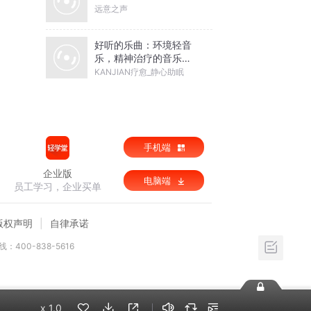
远意之声
好听的乐曲：环境轻音
乐，精神治疗的音乐，
疗愈的音乐，器乐歌曲
KANJIAN疗愈_静心助眠
手机端
企业版
电脑端
员工学习，企业买单
版权声明
自律承诺
：400-838-5616
x
1.0