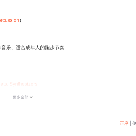
ercussion
）
步音乐、适合成年人的跑步节奏
eats, Synthesizers
力
更多全部
的跑步音乐、跑步耐力音乐、老年人运动节奏音乐
节
正序
|
 Guitar
）