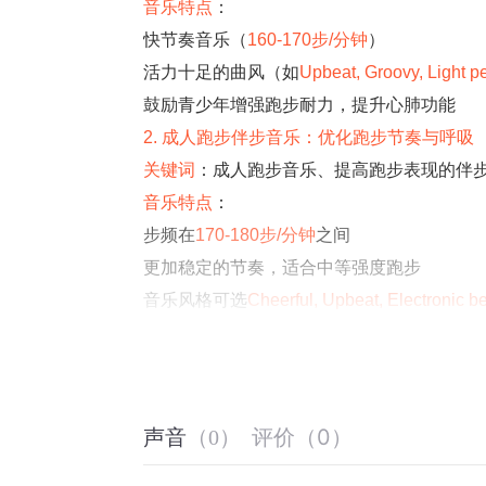
音乐特点
：
快节奏音乐（
160-170步/分钟
）
活力十足的曲风（如
Upbeat, Groovy, Light p
鼓励青少年增强跑步耐力，提升心肺功能
2. 成人跑步伴步音乐：优化跑步节奏与呼吸
关键词
：成人跑步音乐、提高跑步表现的伴
音乐特点
：
步频在
170-180步/分钟
之间
更加稳定的节奏，适合中等强度跑步
音乐风格可选
Cheerful, Upbeat, Electronic b
3. 中老年跑步伴步音乐：保护关节并提升耐
关键词
：中老年跑步伴步音乐、适合老年人
音乐特点
：
步频较低（
140-160步/分钟
），适合保护关
评价
（
0
）
声音
（
0
）
温和、舒缓的旋律（如
Gentle, Soft, Acoustic