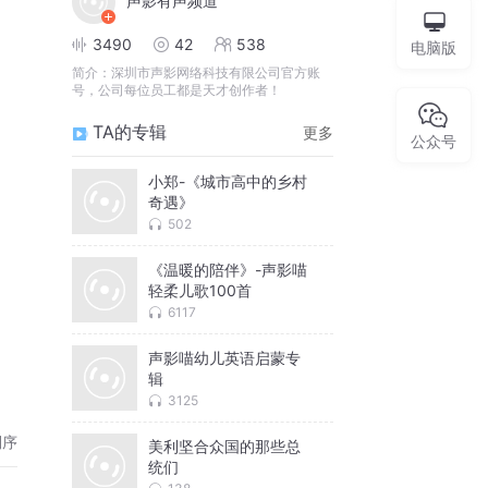
声影有声频道
3490
42
538
电脑版
简介：
深圳市声影网络科技有限公司官方账
号，公司每位员工都是天才创作者！
TA的专辑
更多
公众号
小郑-《城市高中的乡村
奇遇》
502
《温暖的陪伴》-声影喵
轻柔儿歌100首
6117
声影喵幼儿英语启蒙专
辑
3125
倒序
美利坚合众国的那些总
统们