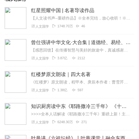
红星照耀中国 | 名著导读作品
【人文读书声--重磅作品】※全本完结，放心收听！※八年级（上）语文教科书名著导读指定作品，同名有声书！※著名翻译家董乐山先生权威中文译本！※人民文学出版...
1748.70万
46
人文国学
曾仕强讲中华文化·大合集 | 道德经、易经、三国演义中的国学
【感恩回馈】在传播智慧与美好的旅途中，真诚感谢每一位伙伴的温暖陪伴与鼎力支持！欢迎曾仕强学堂粉丝听友们入群交流，更多新鲜玩法和福利活动等你！添加微信：zengf...
3.87亿
2112
人文国学
红楼梦原文朗读｜四大名著
《红楼梦》原文朗读，程甲本、庚辰本作者：曹雪芹，朗读：白云出岫、蓝色百合《红楼梦》程甲本和庚辰本是该书两大重要版本。程甲本由程伟元和高鹗于乾隆五十六年（1791...
1.38亿
597
人文国学
知识厨房读中东《耶路撒冷三千年》 《十字军的故事》《奥斯曼帝国与土耳其》人话解读 | 读懂巴以冲突、叙利亚
>>>>全本人话解读《耶路撒冷三千年》重磅上新！主讲人「知识厨房」全新解读，3次奔赴以色列，直击巴以冲突，他经历了什么？又会给我们带来什么？欢迎收听，参与抽奖！...
6248.30万
271
人文国学
叶曼讲《六祖坛经》丨叶曼课堂丨融合东西国学大师