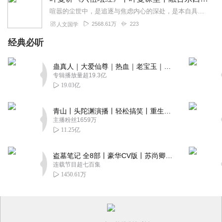
喧嚣的尘世中，是追逐与焦虑内心的深处，是本自具足的宁静为什么说“菩提自性，本来清净”？为何顿悟不在遥远的庙堂，而在当下的柴米油盐？我们终日寻找的“佛”，究竟在何...
2568.61万
223
人文国学
经典必听
蛊真人｜大爱仙尊｜热血｜老宝玉｜多人VIP免费有声剧
专辑播放量超19.3亿
19.03亿
青山丨头陀渊演播丨轻松搞笑丨重生穿越丨古代权谋丨VIP免费 | 多人有声剧
主播粉丝1659万
11.25亿
盗墓笔记 全8部丨豪华CV版丨苏尚卿&边江 领衔 多人有声剧丨冠声文化丨南派三叔
连载节目超七百集
1450.61万