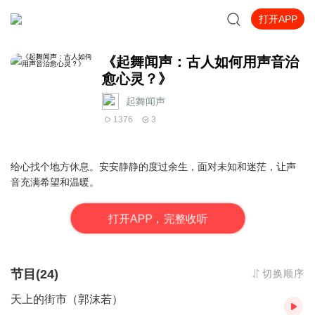
打开APP
《起舞闻声：古人如何用声音治
愈心灵？》
起舞闻声
1376
3
给心找个地方休息。安安静静的度过余生，面对未知和迷茫，让声
音充满希望和温暖。
打
开
A
P
P，完整收听
节目(24)
切换顺序
天上的街市（郭沫若）