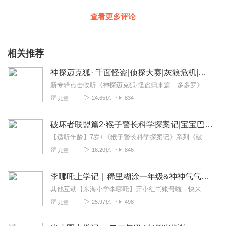
查看更多评论
相关推荐
神探迈克狐· 千面怪盗|侦探大赛|灰狼危机|多多罗
新专辑点击收听《神探迈克狐·怪盗归来篇｜多多罗》！！！>>>点击进入主播橱窗购买《神探迈克狐》系列图书吧!<<<多多罗故事【点击前往】收听多多罗其他好玩有趣的故...
24.65亿
834
儿童
破坏者联盟篇2·猴子警长科学探案记|宝宝巴士故事
【适听年龄】7岁+《猴子警长科学探案记》系列《破坏者联盟篇1·猴子警长科学探案记》>>>《破坏者联盟篇2·猴子警长科学探案记》>>>《破坏者联盟篇3·猴子警长科...
16.20亿
846
儿童
李哪吒上学记｜稀里糊涂一年级&神神气气二年级
其他互动【东海小学李哪吒】开小红书账号啦，快来关注和李哪吒成为好朋友！有机会免费领儿童会员、官方周边！【点击加入】东海小学广播站圈子，更多互动！李哪吒全新冒险番...
25.97亿
498
儿童