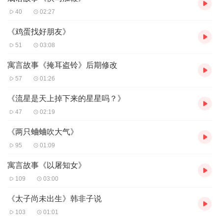
40
02:27
《鸡蛋找好朋友》
51
03:08
寓言故事《掩耳盗铃》后期修改
57
01:26
《流星是天上掉下来的星星吗？》
47
02:19
《两只蛐蛐吹大气》
95
01:09
寓言故事《以屠知女》
109
03:00
《太子尚未出生》韩非子说
103
01:01