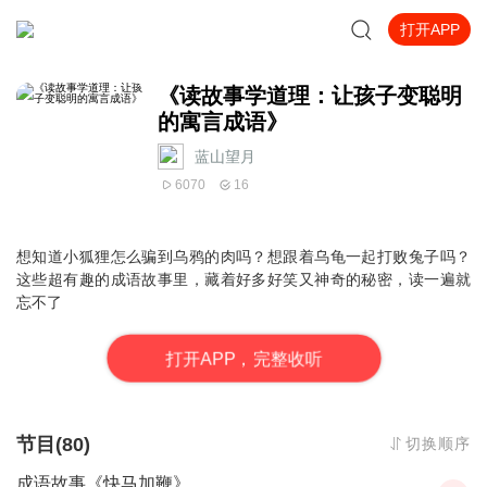
打开APP
《读故事学道理：让孩子变聪明
的寓言成语》
蓝山望月
6070
16
想知道小狐狸怎么骗到乌鸦的肉吗？想跟着乌龟一起打败兔子吗？
这些超有趣的成语故事里，藏着好多好笑又神奇的秘密，读一遍就
忘不了
打
开
A
P
P，完整收听
节目(80)
切换顺序
成语故事《快马加鞭》