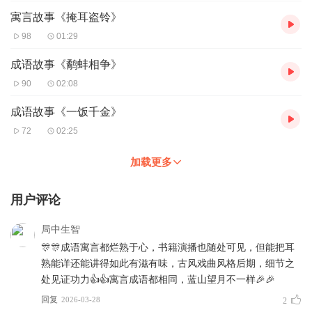
寓言故事《掩耳盗铃》
98
01:29
成语故事《鹬蚌相争》
90
02:08
成语故事《一饭千金》
72
02:25
加载更多
用户评论
局中生智
🎊🎊成语寓言都烂熟于心，书籍演播也随处可见，但能把耳
熟能详还能讲得如此有滋有味，古风戏曲风格后期，细节之
处见证功力👍👍寓言成语都相同，蓝山望月不一样🎉🎉
回复
2026-03-28
2