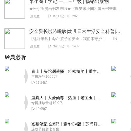
米小圈上学记:一二三年级 | 畅销出版物
★米小圈漫画书发布啦★《爆笑米小圈》漫画书来啦《米小圈上学记》一二三年级正版广播剧！《米小圈上学记》系列是儿童作家北猫最新创作的儿童小说系列，作品诙谐幽默、好...
87.17亿
282
儿童
安全警长啦咘啦哆|幼儿日常生活安全科普|宝宝巴士
【适听年龄】4岁+孩子的安全，我们来守护！——啦咘啦哆警长宣孩子天生爱冒险，好奇心爆棚！不是在大马路上比赛跑，就是踩着椅子上下跳，怎样才能保护孩子平安长大？听...
34.85亿
1439
儿童
经典必听
青山丨头陀渊演播丨轻松搞笑丨重生穿越丨古代权谋丨VIP免费 | 多人有声剧
主播粉丝1659万
11.34亿
蛊真人｜大爱仙尊｜热血｜老宝玉｜多人VIP免费有声剧
专辑播放量超19.9亿
19.09亿
盗墓笔记 全8部丨豪华CV版丨苏尚卿&边江 领衔 多人有声剧丨冠声文化丨南派三叔
连载节目超七百集