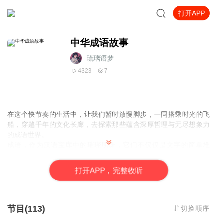
打开APP
中华成语故事
琉璃语梦
4323
7
在这个快节奏的生活中，让我们暂时放慢脚步，一同搭乘时光的飞
船，穿越千年的文化长廊，去探索那些蕴含深厚哲理与无尽想象力
的成语世界。
成语，作为汉语宝库中的璀璨明珠，它们不仅仅是文字的简单堆
砌，更是历史长河中的智慧结晶，每一则成语背后，都藏着一段段
或动人、或启智、或幽默、或悲壮的故事。它们如同一个个密码，
打
开
A
P
P，完整收听
解锁着古人的思想情感、生活哲学和社会风貌，让今天的我们得以
窥见那遥远时代的斑斓色彩。
今天，就让我们携手踏上这场奇妙的成语之旅，去聆听那些被岁月
雕琢得愈发闪亮的故事。
节目(113)
切换顺序