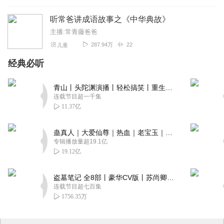
听常爸讲成语故事之《中华典故》
主播:常青藤爸爸
287.94万
22
儿童
经典必听
青山丨头陀渊演播丨轻松搞笑丨重生穿越丨古代权谋丨VIP免费 | 多人有声剧
连载节目超一千集
11.37亿
蛊真人｜大爱仙尊｜热血｜老宝玉｜多人VIP免费有声剧
专辑播放量超19.1亿
19.12亿
盗墓笔记 全8部丨豪华CV版丨苏尚卿&边江 领衔 多人有声剧丨冠声文化丨南派三叔
连载节目超七百集
1756.35万