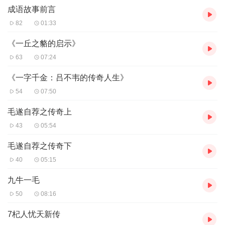
成语故事前言
82
01:33
《一丘之貉的启示》
63
07:24
《一字千金：吕不韦的传奇人生》
54
07:50
毛遂自荐之传奇上
43
05:54
毛遂自荐之传奇下
40
05:15
九牛一毛
50
08:16
7杞人忧天新传