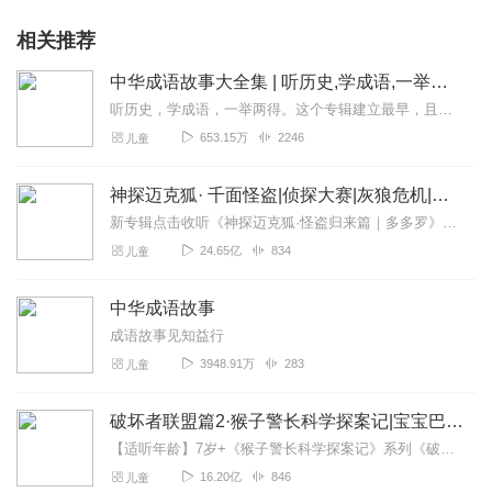
相关推荐
中华成语故事大全集 | 听历史,学成语,一举两得
听历史，学成语，一举两得。这个专辑建立最早，且最初为手机录制，水平低，音量小，录得不好。换了设备之后，又把前七百条音频一条一条重新录制替换了一遍。有不少听众朋友...
653.15万
2246
儿童
神探迈克狐· 千面怪盗|侦探大赛|灰狼危机|多多罗
新专辑点击收听《神探迈克狐·怪盗归来篇｜多多罗》！！！>>>点击进入主播橱窗购买《神探迈克狐》系列图书吧!<<<多多罗故事【点击前往】收听多多罗其他好玩有趣的故...
24.65亿
834
儿童
中华成语故事
成语故事见知益行
3948.91万
283
儿童
破坏者联盟篇2·猴子警长科学探案记|宝宝巴士故事
【适听年龄】7岁+《猴子警长科学探案记》系列《破坏者联盟篇1·猴子警长科学探案记》>>>《破坏者联盟篇2·猴子警长科学探案记》>>>《破坏者联盟篇3·猴子警长科...
16.20亿
846
儿童