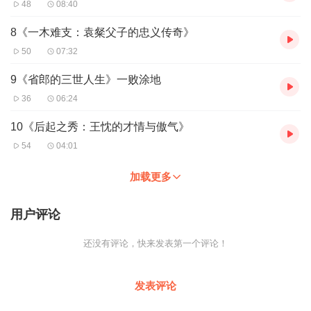
48
08:40
8《一木难支：袁粲父子的忠义传奇》
50
07:32
9《省郎的三世人生》一败涂地
36
06:24
10《后起之秀：王忱的才情与傲气》
54
04:01
加载更多
用户评论
还没有评论，快来发表第一个评论！
发表评论