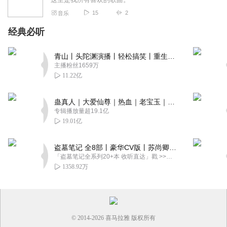
15
2
音乐
经典必听
青山丨头陀渊演播丨轻松搞笑丨重生穿越丨古代权谋丨VIP免费 | 多人有声剧
主播粉丝1659万
11.22亿
蛊真人｜大爱仙尊｜热血｜老宝玉｜多人VIP免费有声剧
专辑播放量超19.1亿
19.01亿
盗墓笔记 全8部丨豪华CV版丨苏尚卿&边江 领衔 多人有声剧丨冠声文化丨南派三叔
「盗墓笔记全系列20+本 收听直达」戳 >>改编自南派三叔同名作品，腾讯音乐娱乐集团出品，冠声文化制作，...
1358.92万
© 2014-
2026
喜马拉雅 版权所有