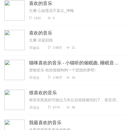
喜欢的音乐
主播:心如莲花不染尘_净梅
1191
6
喜欢的音乐
主播:冰蓝刻痕
3.98万
21
娱乐
猫咪喜欢的音乐 - 小猫听的催眠曲, 睡眠音乐的狗和猫, 放松猫的音乐
宠物音乐-也给猫猫狗狗一个甜甜的梦吧~
3.96万
16
音乐
很喜欢的音乐
有些东西真的可能过几年以后就很难找到了，甚至消失殆尽了，所以cherishthethingsuhaveandudon'thave.
5774
49
音乐
我最喜欢的音乐
这里是我所有喜欢的歌曲。