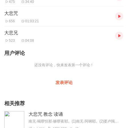
475
34:40
大悲咒
656
01:03:21
大悲兄
523
04:08
用户评论
还没有评论，快来发表第一个评论！
发表评论
相关推荐
大悲咒 教念 读诵
南无·喝啰怛那·哆啰夜耶。(1)南无·阿唎耶。(2)婆卢羯帝·烁钵啰耶。(3)菩提萨埵婆耶。(4)摩诃萨埵婆耶。(5)摩诃迦卢尼迦耶。(6)唵。(7)萨皤啰罚曳...