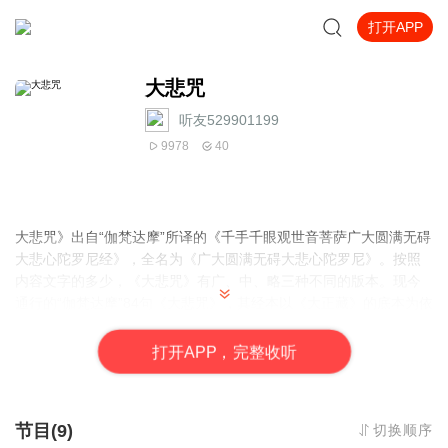
打开APP
大悲咒
听友529901199
9978
40
大悲咒》出自“伽梵达摩”所译的《千手千眼观世音菩萨广大圆满无碍
大悲心陀罗尼经》，全名为《广大圆满无碍大悲心陀罗尼》。按照
内容文字的多少，《大悲咒》有广、中、略三种不同的版本。现今
通行的“伽梵达摩”84句《大悲咒》，其经本以《大正藏》的底本为依
据，是一个变化差异较大的晚期增改本，并非“伽梵达摩”译本的原始
面貌。除此类藏经外，还有一些很重要且更准确的可参考文献。如
打
开
A
P
P，完整收听
与译经年代较接近的敦煌抄本、房山石经，以及与汉译本多有一致
的西藏大藏经等。
节目(9)
切换顺序