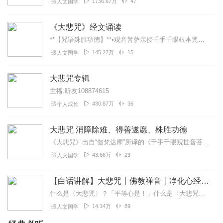
1736.67万
47
人文国学
《大悲咒》经文诵读
**【咒语殊胜功德】**•观音菩萨亲授千手千眼根本咒，佛陀赞叹"威力第一"•特别功效：消百万劫业障（尤其宿世杀业、堕胎罪业）化解冤亲债主纠缠（持满1...
145.22万
15
人文国学
大悲咒专辑
主播:听友108874615
430.87万
36
个人成长
大悲咒 消障除难、得善遂愿、殊胜功德
《大悲咒》出自“伽梵达摩”所译的《千手千眼观世音菩萨广大圆满无碍大悲心陀罗尼经》，全名为《广大圆满无碍大悲心陀罗尼》。按照内容文字的多少，《大悲咒》有广、中、略...
43.66万
23
人文国学
【白话讲解】大悲咒丨佛教禅音丨净化心经丨祈福静心
什么是〈大悲咒〉？「平等心是！」什么是〈大悲咒〉？「无为心是！」什么是〈大悲咒〉？「无染着心是！」【内容简介】《大悲咒》出自“伽梵达摩”所译的《千手千眼观世音菩...
14.14万
89
人文国学