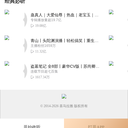
经典必听
蛊真人｜大爱仙尊｜热血｜老宝玉｜多人VIP免费有声剧
专辑播放量超19.7亿
19.08亿
青山丨头陀渊演播丨轻松搞笑丨重生穿越丨古代权谋丨VIP免费 | 多人有声剧
主播粉丝1659万
11.32亿
盗墓笔记 全8部丨豪华CV版丨苏尚卿&边江 领衔 多人有声剧丨冠声文化丨南派三叔
连载节目超七百集
1617.34万
© 2014-
2026
喜马拉雅 版权所有
开始收听
打开APP