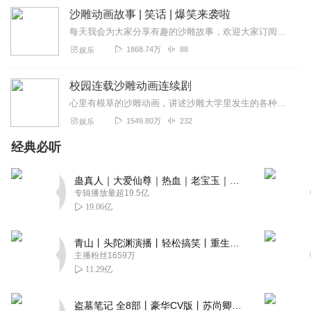
沙雕动画故事 | 笑话 | 爆笑来袭啦
每天我会为大家分享有趣的沙雕故事，欢迎大家订阅关注！也谢谢大家收听！
1868.74万
88
娱乐
校园连载沙雕动画连续剧
心里有根草的沙雕动画，讲述沙雕大学里发生的各种趣事，经常考试作弊的小红小蓝又有什么新的作弊方法，老师又是如何与他们斗智斗勇，小卖部的奸商强哥又被宿舍四大恶人集体...
1549.80万
232
娱乐
经典必听
蛊真人｜大爱仙尊｜热血｜老宝玉｜多人VIP免费有声剧
专辑播放量超19.5亿
19.06亿
青山丨头陀渊演播丨轻松搞笑丨重生穿越丨古代权谋丨VIP免费 | 多人有声剧
主播粉丝1659万
11.29亿
盗墓笔记 全8部丨豪华CV版丨苏尚卿&边江 领衔 多人有声剧丨冠声文化丨南派三叔