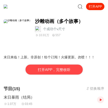
打开APP
沙雕动画（多个故事）
个成功个v尺寸
10.91万
557
末日来临！上新。非原创！给个订阅！火爆更新。勿喷！！！
打
开
A
P
P，完整收听
节目(15)
切换顺序
末日暴雨（结局）
1.07万
03:45