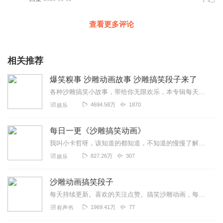
1
查看更多评论
相关推荐
爆笑糗事 沙雕动画故事 沙雕搞笑段子来了
各种沙雕搞笑小故事，带给你无限欢乐，本专辑每天一集，每一天都会给你带来无限欢乐，感谢你的收听和关注订阅。求订阅，求关注，求分享，求评分！沙雕搞笑段子段子来了
4694.58万
1870
娱乐
每日一更《沙雕搞笑动画》
我叫小卡哲呀，该知道的都知道，不知道的慢慢了解。下面是文艺范收集的关于沙雕搞笑的自我把人笑死的介绍，欢迎阅读收藏
827.26万
307
娱乐
沙雕动画搞笑段子
每天持续更新。喜欢的关注点赞。搞笑沙雕动画，每天带你笑不停，持续更新中。
1969.41万
77
有声书