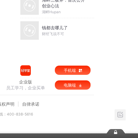
创业心法
湖畔Hupan
钱都去哪儿了
财经飞说不可
手机端
企业版
电脑端
员工学习，企业买单
版权声明
自律承诺
：400-838-5616