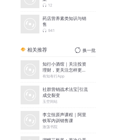
12
药店营养素类知识与销
售
941
相关推荐
换一批
知行小酒馆｜关注投资
理财，更关注怎样更好
地生活
有知有行App
社群营销战术法宝|引流
成交裂变
玉空间站
李立恒原声课程｜阿里
铁军内训销售课
激荡书院
湖畔三板斧：首次公开