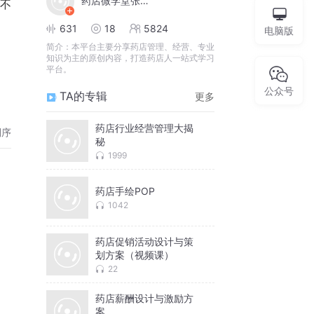
药店微学堂张云鹏
达不
631
18
5824
电脑版
简介：
本平台主要分享药店管理、经营、专业
知识为主的原创内容，打造药店人一站式学习
平台。
公众号
TA的专辑
更多
药店行业经营管理大揭
倒序
秘
1999
药店手绘POP
1042
药店促销活动设计与策
划方案（视频课）
22
药店薪酬设计与激励方
案