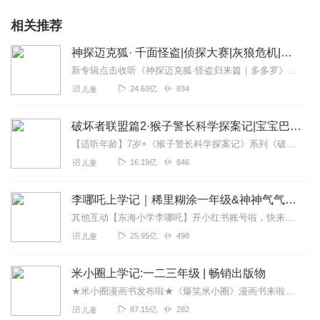
相关推荐
神探迈克狐· 千面怪盗|侦探大赛|灰狼危机|多多罗
新专辑点击收听《神探迈克狐·怪盗归来篇｜多多罗》！！！>>>点击进入主播橱窗购买《神探迈克狐》系列图书吧!<<<多多罗故事【点击前往】收听多多罗其他好玩有趣的故...
24.63亿
834
儿童
破坏者联盟篇2·猴子警长科学探案记|宝宝巴士故事
【适听年龄】7岁+《猴子警长科学探案记》系列《破坏者联盟篇1·猴子警长科学探案记》>>>《破坏者联盟篇2·猴子警长科学探案记》>>>《破坏者联盟篇3·猴子警长科...
16.19亿
846
儿童
李哪吒上学记｜稀里糊涂一年级&神神气气二年级
其他互动【东海小学李哪吒】开小红书账号啦，快来关注和李哪吒成为好朋友！有机会免费领儿童会员、官方周边！【点击加入】东海小学广播站圈子，更多互动！李哪吒全新冒险番...
25.95亿
498
儿童
米小圈上学记:一二三年级 | 畅销出版物
★米小圈漫画书发布啦★《爆笑米小圈》漫画书来啦《米小圈上学记》一二三年级正版广播剧！《米小圈上学记》系列是儿童作家北猫最新创作的儿童小说系列，作品诙谐幽默、好...
87.15亿
282
儿童