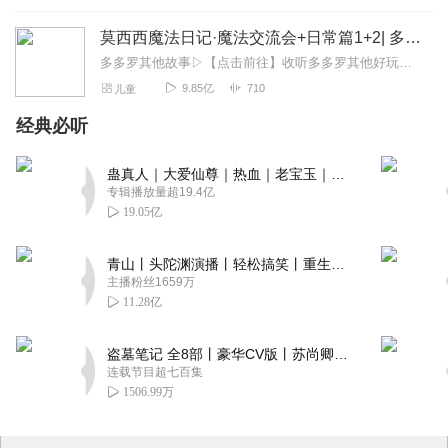
莫西西魔法日记·魔法交流会+日常篇1+2| 多多罗
多多罗其他故事▷【点击前往】收听多多罗其他好玩有趣的故事▷【点击加入】多多罗圈子，和粉丝们一起互动吧！关注公众号：多多罗故事欢迎关注微信公众号/小红书：多多罗...
9.85亿
710
儿童
经典必听
蛊真人｜大爱仙尊｜热血｜老宝玉｜多人VIP免费有声剧
专辑播放量超19.4亿
19.05亿
青山丨头陀渊演播丨轻松搞笑丨重生穿越丨古代权谋丨VIP免费 | 多人有声剧
主播粉丝1659万
11.28亿
盗墓笔记 全8部丨豪华CV版丨苏尚卿&边江 领衔 多人有声剧丨冠声文化丨南派三叔
连载节目超七百集
1506.99万