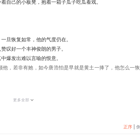
拎着自己的小板凳，抱着一箱子瓜子吃瓜看戏。
，一旦恢复如常，他的气度仍在。
人赞叹好一个丰神俊朗的男子。
其中爆发出难以言喻的恨意。
顾他，若非有她，如今唐浩怕是早就是黄土一捧了，他怎么一恢
名字，为了唐家的权势嫁入唐家，如今也该让一切回到正轨了。”
更多全部
人的。
正序
|
来，你侬我侬，好不甜蜜。