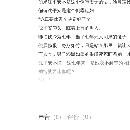
如果沈平安不是这个倒霉妻子的话，她肯定
偏偏沈平安是这个倒霉媳妇。
“你真要休妻？决定好了？”
沈平安仰头，瞧着上首的男人。
哪怕被冷落七年，当了七年无人问津的傻子
俊眉修眼，身形如竹，只是站在那里，就让
而如今，男子漆黑如墨的眼瞳死死盯着她，
沈平安不懂，这七年来，是她衣不解带的照
神智就要休妻呢？
“是。”
唐浩声音冷凝，“当年本就是你顶了你姐姐的
是了，是这样的。
在唐浩走火入魔修为尽失之前，他是有心上
不是旁人，正是沈平安的嫡姐。
评价
（
0
）
声音
（
0
）
沈家金尊玉贵的大小姐，当年与唐浩书信往