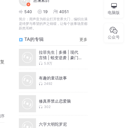
慧澜紫韵
540
19
4051
电脑版
简介：
用声音为听众打开世界大门，编织出满
是绮梦与希望的声之锦缎，让每个故事场景都
跃然耳畔。
公众号
TA的专辑
更多
拉菲先生 | 多播 | 现代
言情 | 蜕变逆袭 | 豪门 |
复
婚恋情缘
5.9万
有趣的童话故事
2492
修真界禁止恋爱脑
302
倒序
六字大明陀罗尼