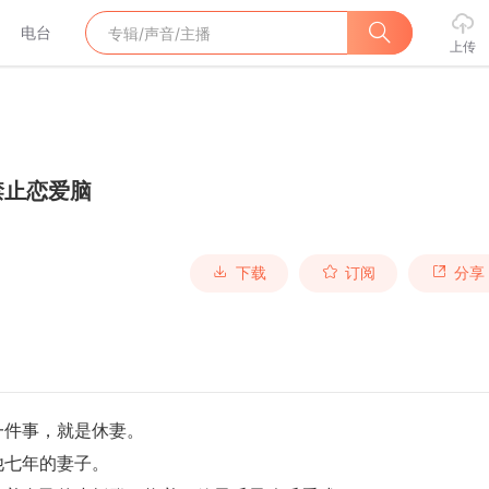
电台
上传
禁止恋爱脑
下载
订阅
分享
一件事，就是休妻。
他七年的妻子。