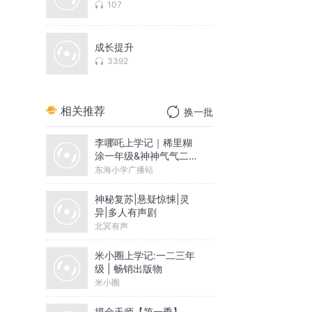
107
过
成长提升
3392
相关推荐
换一批
李哪吒上学记｜稀里糊
涂一年级&神神气气二年
级
东海小学广播站
神秘复苏|悬疑惊悚|灵
异|多人有声剧
北冥有声
米小圈上学记:一二三年
级 | 畅销出版物
米小圈
摸金天师【第一季】