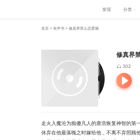
发现
分类
>
>
首页
有声书
修真界禁止恋爱脑
修真界
302
走火入魔沦为痴傻凡人的唐浩恢复神智的第
休弃在他最落魄之时嫁给他，不离不弃照顾