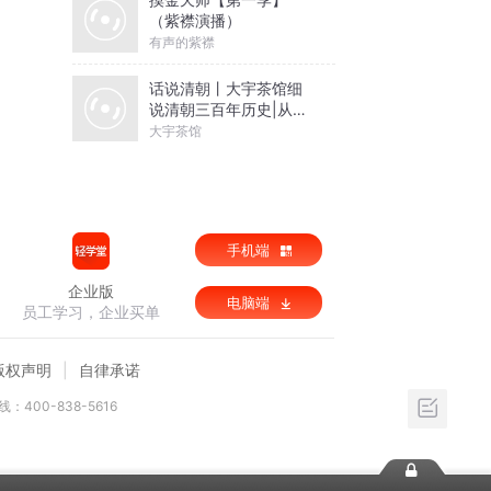
（紫襟演播）
有声的紫襟
话说清朝丨大宇茶馆细
说清朝三百年历史|从努
尔哈赤到末代皇帝溥仪|
大宇茶馆
康熙雍正乾隆
手机端
企业版
电脑端
员工学习，企业买单
版权声明
自律承诺
：400-838-5616