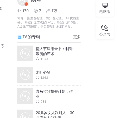
逸心笙
成
170
7
1万
电脑版
简介：
吾生也有涯，而知也无涯。 A+优质主
播。 攀登计划25期点评官。攀登计划10期，
A级线下班9期，播客领航计划2期学员。
公众号
TA的专辑
更多
倒序
情人节应用全书：制造
浪漫的艺术
1130
木叶心笙
1843
喜马拉雅攀登计划：作
业
2311
20几岁女人跟对人，30
几岁女人做对事