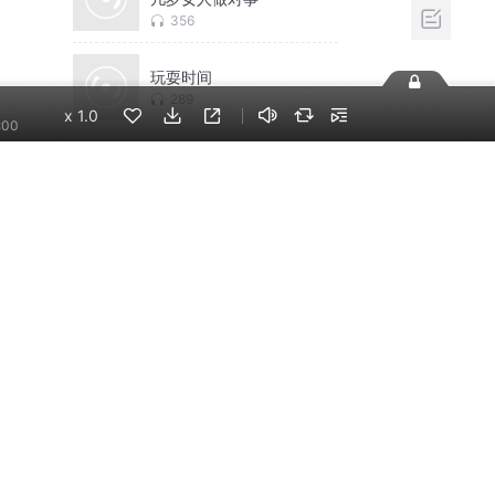
356
玩耍时间
289
x
1.0
:00
相关推荐
换一批
【正版】 精准表达：一
开口就让人喜欢你，情
商沟通必听
超儿会说
焦虑症的自救：从神经
系统角度出发治愈焦虑
症
启辰说过要听话
反脆弱丨停止心理内
耗，做一个内心强大的
人丨一个志远演播
一个志远