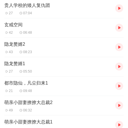
贵人学校的矮人复仇团
27
07:04
玄戒空间
42
06:48
隐龙赘婿2
43
08:23
隐龙赘婿1
27
05:50
都市隐仙，凡尘归来1
21
09:48
萌亲小甜妻撩撩大总裁2
49
06:32
萌亲小甜妻撩撩大总裁1