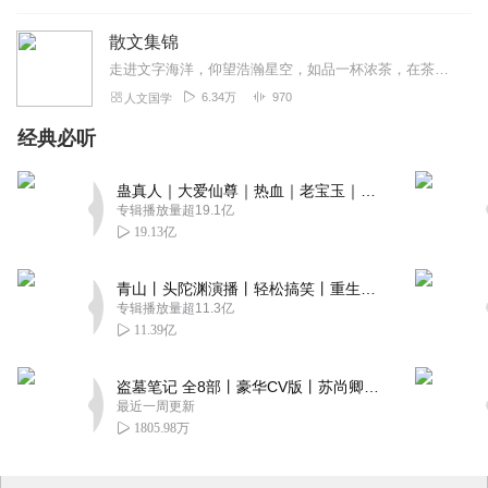
散文集锦
走进文字海洋，仰望浩瀚星空，如品一杯浓茶，在茶香四溢的氤氲气息中，静享一份安逸闲情，一份愉悦与超脱！温一盏岁月的暗香，在平静中回味，那些浅浅淡淡的过往，便是岁月...
6.34万
970
人文国学
经典必听
蛊真人｜大爱仙尊｜热血｜老宝玉｜多人VIP免费有声剧
专辑播放量超19.1亿
19.13亿
青山丨头陀渊演播丨轻松搞笑丨重生穿越丨古代权谋丨VIP免费 | 多人有声剧
专辑播放量超11.3亿
11.39亿
盗墓笔记 全8部丨豪华CV版丨苏尚卿&边江 领衔 多人有声剧丨冠声文化丨南派三叔
最近一周更新
1805.98万