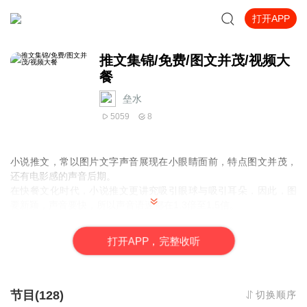
打开APP
推文集锦/免费/图文并茂/视频大
餐
垒水
5059
8
小说推文，常以图片文字声音展现在小眼睛面前，特点图文并茂，
还有电影感的声音后期。
在快餐文化时代，小说推文更讲究吸引眼球与吸引耳朵，因此，图
要新颖，声音要快，所以声音语速都在1.3倍至1.5信。
对于放在有声书中，是否合适，让小耳朵们来评判了
打
开
A
P
P，完整收听
节目(128)
切换顺序