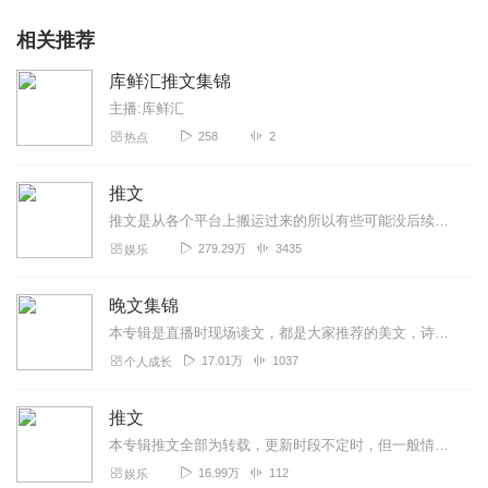
相关推荐
库鲜汇推文集锦
主播:库鲜汇
258
2
热点
推文
推文是从各个平台上搬运过来的所以有些可能没后续作者15准初三生更甜文．双男双女文搬运工！搬运工！搬运工！
279.29万
3435
娱乐
晚文集锦
本专辑是直播时现场读文，都是大家推荐的美文，诗歌，小故事哦，欢迎大家订阅收听！
17.01万
1037
个人成长
推文
本专辑推文全部为转载，更新时段不定时，但一般情况下不会断更，想要什么文都可以在评论区说我尽量满足大家,嘿嘿希望大家捧个场呀
16.99万
112
娱乐