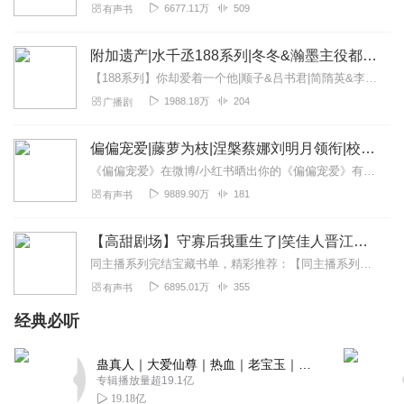
6677.11万
509
有声书
附加遗产|水千丞188系列|冬冬&瀚墨主役都市虐恋
【188系列】你却爱着一个他|顺子&吕书君|简隋英&李玉>>>>>点击收听『我的人生中不能没有你，但你的人生中不该再有我。』水千丞原著超人气188男团系列，...
1988.18万
204
广播剧
偏偏宠爱|藤萝为枝|涅槃蔡娜刘明月领衔|校园初恋
《偏偏宠爱》在微博/小红书晒出你的《偏偏宠爱》有声书专辑收听时长并安利专辑，就有机会获得小声送出的《偏偏宠爱》漫画单行本1本！【发布要求】微博：发布在#偏偏宠爱...
9889.90万
181
有声书
【高甜剧场】守寡后我重生了|笑佳人晋江高分甜宠|婚后恋|日常风|沈念如/雪月之下
同主播系列完结宝藏书单，精彩推荐：【同主播系列】大漠谣|刘诗诗&胡歌&彭于晏主演|沈念如X雪月之下X周默领衔|桐华原著《风中奇缘》高分晋江【高甜剧场】完结宝...
6895.01万
355
有声书
经典必听
蛊真人｜大爱仙尊｜热血｜老宝玉｜多人VIP免费有声剧
专辑播放量超19.1亿
19.18亿