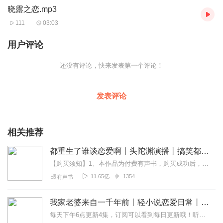
晓露之恋.mp3
111
03:03
用户评论
还没有评论，快来发表第一个评论！
发表评论
相关推荐
都重生了谁谈恋爱啊丨头陀渊演播丨搞笑都市丨穿越重生丨VIP免费 | 精品 | 多人有声剧
【购买须知】1、本作品为付费有声书，购买成功后，即可收听。2、版权归原作者所有，严禁翻录成任何形式，严禁在任何第三方平台传播，违者将追究其法律责任。3、如在充值...
11.65亿
1354
有声书
我家老婆来自一千年前丨轻小说恋爱日常丨多人有声剧
每天下午6点更新4集，订阅可以看到每日更新哦！听书有奖啦~更多福利点击下方专辑海报详情！内容简介“我想回家。”“你可能回不去了。”“为什么？”“因为这里离你家...