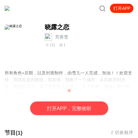
打开APP
晓露之恋
芳香雪
111
1
所有角色+后期，以及封面制作，由雪儿一人完成，加油！！欢迎支
持，我现在走的路线，我发现，我换了一个城市，从石家庄到北
京，我团队没了，成了大女主儿人设，一个人打拼。加油，自己也
要好好的呀，爱自己，别人才会爱你。
打
开
A
P
P，完整收听
节目(1)
切换顺序