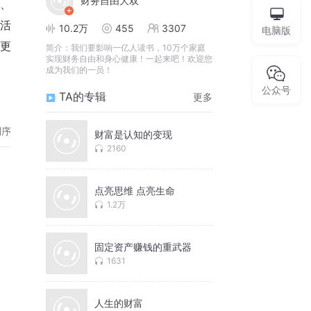
财务自由大双
、
生活
10.2万
455
3307
电脑版
更
简介：
我们要影响一亿人读书，10万个家庭
实现财务自由和身心健康！一起来吧！欢迎您
成为我们的一员！
公众号
TA的专辑
更多
倒序
财富是认知的变现
2160
点亮思维 点亮生命
1.2万
固定资产赚钱的重武器
1631
人生的财富