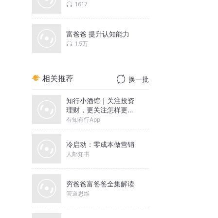
1617
富爸爸 提升认知能力
1.5万
相关推荐
换一批
知行小酒馆｜关注投资
理财，更关注怎样更好
地生活
有知有行App
冷启动：零成本做营销
人邮知书
穷爸爸富爸爸全集解读
管道思维