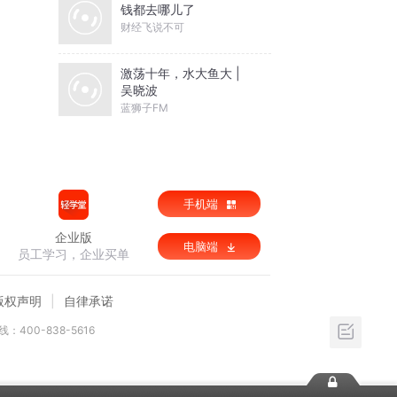
钱都去哪儿了
财经飞说不可
激荡十年，水大鱼大 |
吴晓波
蓝狮子FM
手机端
企业版
电脑端
员工学习，企业买单
版权声明
自律承诺
：400-838-5616